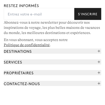
RESTEZ INFORMÉS
S'INSCRIRE
Abonnez-vous à notre newsletter pour découvrir nos
inspirations de voyage, les plus belles maisons de vacances
du monde, les meilleures destinations et expériences.
En vous abonnant, vous acceptez notre
Politique de confidentialité
.
DESTINATIONS
Alpes françaises
SERVICES
Courchevel
Réserver vos vacances
PROPRIÉTAIRES
Corse
Lire le magazine
Rejoindre notre portfolio
Cap Ferret
CONTACTEZ-NOUS
Rencontrer votre concierge
Découvrir nos propriétaires
Saint-Tropez
Nous envoyer un message
Partenaires de voyage
Italie
Programmer un appel
Achetez une maison
Voir plus