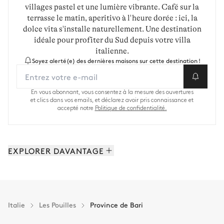
villages pastel et une lumière vibrante. Café sur la
terrasse le matin, aperitivo à l'heure dorée : ici, la
dolce vita s'installe naturellement. Une destination
idéale pour profiter du Sud depuis votre villa
italienne.
Soyez alerté(e) des dernières maisons sur cette destination !
En vous abonnant, vous consentez à la mesure des ouvertures
et clics dans vos emails, et déclarez avoir pris connaissance et
accepté notre
Politique de confidentialité.
EXPLORER DAVANTAGE
Ostuni: 23 propriétés
Le Salento: 10 propriétés
Les Pouilles: 42 propriétés
Italie
Les Pouilles
Province de Bari