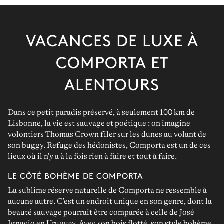
VACANCES DE LUXE À
COMPORTA ET
ALENTOURS
Dans ce
petit paradis préservé
, à seulement 100 km de
Lisbonne,
la vie est
sauvage et poétique
: on imagine
volontiers Thomas Crown filer sur les dunes au volant de
son buggy.
Refuge des hédonistes
,
Comporta
est un de ces
lieux où il n'y a à la fois rien à faire et tout à faire.
LE CÔTÉ BOHÈME DE COMPORTA
La sublime
réserve naturelle de Comporta
ne ressemble à
aucune autre. C’est un
endroit unique en son genre
, dont la
beauté sauvage
pourrait être comparée à celle de José
Ignacio en Uruguay. Avec son bois flotté, son
style bohème
,