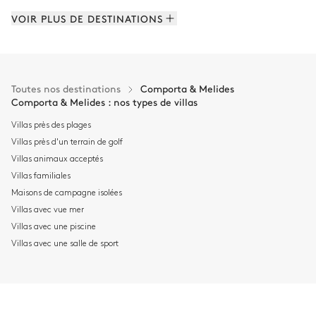
VOIR PLUS DE DESTINATIONS
Toutes nos destinations
Comporta & Melides
Comporta & Melides : nos types de villas
Villas près des plages
Villas près d'un terrain de golf
Villas animaux acceptés
Villas familiales
Maisons de campagne isolées
Villas avec vue mer
ITALIE
Villas avec une piscine
190 villas à louer
Villas avec une salle de sport