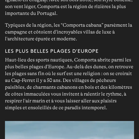
son vent léger, Comporta est la
région de rizières la plus
importante du Portugal
.
Typiques de la région, les “
Comporta cabana
” parsèment la
campagne et côtoient d'
incroyables villas de luxe
à
l'architecture épurée et moderne.
LES PLUS BELLES PLAGES D'EUROPE
Haut-lieu des
sports nautiques
,
Comporta
abrite parmi
les
plus belles plages d'Europe
. Au-delà des dunes, on retrouve
les
plages sans
fin où
le surf est une religion
: on se croirait
au Cap-Ferret il y a 50 ans. Des villages de pêcheurs
paisibles, de charmants cabanons en bois et des kilomètres
de côtes immaculées vous invitent à ralentir le rythme, à
respirer l'air marin et à vous laisser aller aux plaisirs
simples et ensoleillés de ce paradis intemporel.