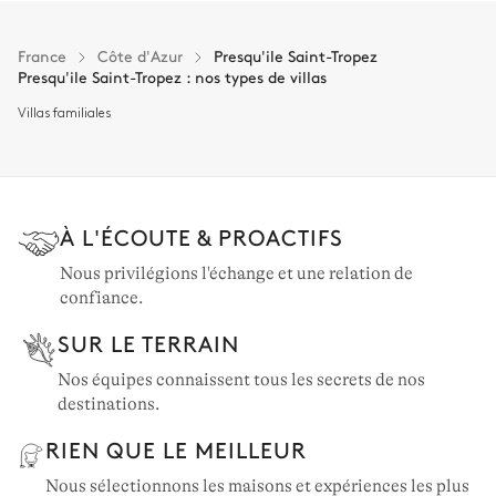
Grimaud: 15 propriétés
La Croix-Valmer: 13 propriétés
France
Côte d'Azur
Presqu'ile Saint-Tropez
Presqu'ile Saint-Tropez : nos types de villas
Gassin: 12 propriétés
Villas familiales
Sainte-Maxime: 8 propriétés
Saint-Tropez & environs: 131 propriétés
À L'ÉCOUTE & PROACTIFS
Nous privilégions l'échange et une relation de
confiance.
SUR LE TERRAIN
Nos équipes connaissent tous les secrets de nos
destinations.
RIEN QUE LE MEILLEUR
Nous sélectionnons les maisons et expériences les plus