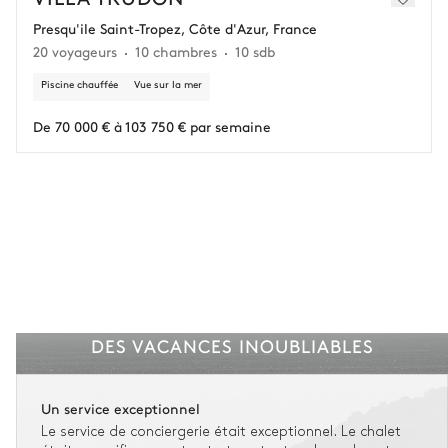
remboursement de 25 000 € (assurance déduite, hors conciergerie).
Presqu'ile Saint-Tropez, Côte d'Azur, France
20 voyageurs
10 chambres
10 sdb
Vous gardez une marge de manœuvre en cas
d'imprévus.
Piscine chauffée
Vue sur la mer
L'assurance flexible est disponible pour tous les séjours jusqu'à 55 555 €.
1
De 70 000 € à 103 750 € par semaine
Entre 59 jours et le jour du check-in : le montant total du séjour est dû.
Voir nos conditions d'assurance
DES VACANCES INOUBLIABLES
Un service exceptionnel
Le service de conciergerie était exceptionnel. Le chalet