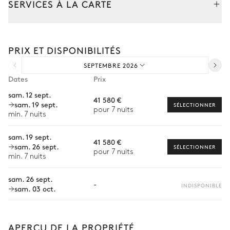
SERVICES À LA CARTE
Barbecue
Plancha
Gaz
Composez votre séjour parmi l’ensemble de nos services et de
Four à pizza
nos expériences sur mesure.
PRIX ET DISPONIBILITÉS
Transfert à l'arrivée et au départ
Salle à manger Éxtérieure
SEPTEMBRE 2026
Courses livrées avant l'arrivée
Dates
Prix
Location de voiture
Table
sam. 12 sept.
41 580 €
12 places
sam. 19 sept.
Chef à domicile
SÉLECTIONNER
pour 7 nuits
min. 7 nuits
Personnel de maison supplémentaire
Jardin
sam. 19 sept.
41 580 €
Bien-être à domicile
sam. 26 sept.
SÉLECTIONNER
pour 7 nuits
Mediterranéen
min. 7 nuits
Babysitter
Table de ping pong
sam. 26 sept.
Location de vélo
-
INDISPONIBLE
sam. 03 oct.
Location de bateau
Sports nautiques
APERÇU DE LA PROPRIÉTÉ