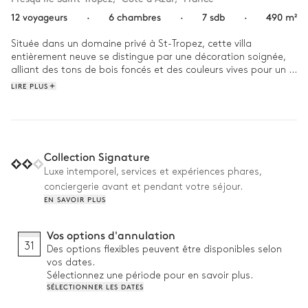
12 voyageurs
·
6 chambres
·
7 sdb
·
490 m²
Située dans un domaine privé à St-Tropez, cette villa 
entièrement neuve se distingue par une décoration soignée, 
alliant des tons de bois foncés et des couleurs vives pour un 
rendu aux accents sud-américains. 

LIRE PLUS
À seulement 10 minutes à pied du centre, elle offre des 
équipements luxueux tels qu'un cinéma, un simulateur de F1, 
un pool house et une salle de sport. 

Chaque détail a été méticuleusement pensé pour créer un 
cadre unique et sophistiqué. 

Collection Signature
Profitez d'un confort inégalé et d'une élégance exceptionnelle 
Luxe intemporel, services et expériences phares,
dans un environnement exclusif.
conciergerie avant et pendant votre séjour.
EN SAVOIR PLUS
Vos options d'annulation
31
Des options flexibles peuvent être disponibles selon
vos dates.
Sélectionnez une période pour en savoir plus.
SÉLECTIONNER LES DATES