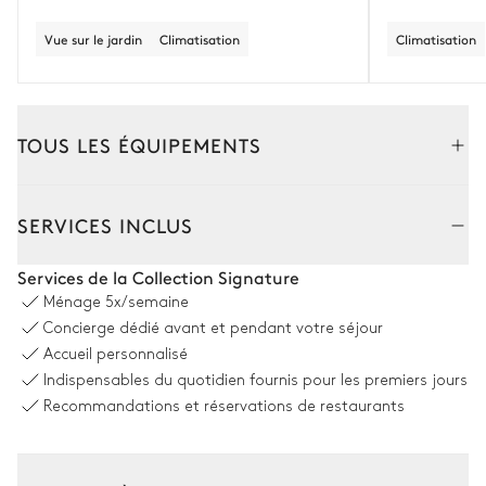
Vue sur le jardin
Climatisation
Climatisation
TOUS LES ÉQUIPEMENTS
Extérieur
Intérieur
SERVICES INCLUS
Coin piscine
Services de la Collection Signature
Ménage
5x/semaine
12
Transats
Piscine
Concierge dédié avant et pendant votre séjour
À débordement
Accueil personnalisé
Chauffée · Au chlore
Indispensables du quotidien fournis pour les premiers jours
Dimensions : L = 15m, l = 4m
Recommandations et réservations de restaurants
Cuisine d'été