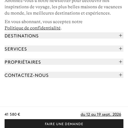
Abonnez-vous à notre newsletter pour découvrir nos
inspirations de voyage, les plus belles maisons de vacances
du monde, les meilleures destinations et expériences.
En vous abonnant, vous acceptez notre
Politique de confidentialité
.
DESTINATIONS
Alpes françaises
SERVICES
Courchevel
Réserver vos vacances
PROPRIÉTAIRES
Corse
Lire le magazine
Rejoindre notre portfolio
Cap Ferret
CONTACTEZ-NOUS
Rencontrer votre concierge
Découvrir nos propriétaires
Saint-Tropez
Nous envoyer un message
Partenaires de voyage
Italie
Programmer un appel
Achetez une maison
Voir plus
FAQ
FR - €
Carrières
41 580 €
du 12 au 19 sept. 2026
Politique de confidentialité
Conditions des cookies
Conditions d'utilisation
CGV
Plan du site
© 2026 Tous droits réservés
FAIRE UNE DEMANDE