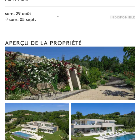
Personnel de maison supplémentaire
Jacuzzi
sam. 29 août
-
Bien-être à domicile
INDISPONIBLE
sam. 05 sept.
Babysitter
Location de vélo
APERÇU DE LA PROPRIÉTÉ
Location de bateau
Sports nautiques
Visites guidées et excursions
Visites gastronomiques
Les services et expériences proposés peuvent varier selon la
saison, la destination ou la disponibilité. Notre conciergerie
vous guidera vers les offres disponibles pour votre séjour.