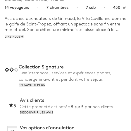
14 voyageurs
·
7 chambres
·
7 sdb
·
450 m²
Accrochée aux hauteurs de Grimaud, la Villa Cavillonne domine 
le golfe de Saint-Tropez, offrant un spectacle sans fin entre 
mer et ciel. Son architecture minimaliste laisse place à la 
lumière, tandis que la piscine à débordement semble se 
LIRE PLUS
fondre dans l’horizon. 

Un café à la main, contemplez les premiers voiliers fendre 
l’eau avant quelques brasses matinales. Plus tard, direction le 
rooftop pour une parenthèse bien-être dans les vapeurs du 
Collection Signature
jacuzzi. Le soir, la flamme du brasero crépite tandis qu’une 
Luxe intemporel, services et expériences phares,
partie de pétanque s’improvise, rythmé par le tintement des 
conciergerie avant et pendant votre séjour.
verres et les éclats de rire sous le ciel étoilé.
EN SAVOIR PLUS
Avis clients
5
5 sur 5
Cette propriété est notée
par nos clients.
DÉCOUVRIR LES AVIS
Vos options d'annulation