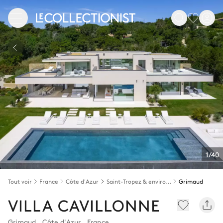
1/40
Tout voir
France
Côte d'Azur
Saint-Tropez & environs
Grimaud
VILLA CAVILLONNE
Grimaud
,
Côte d'Azur
,
France