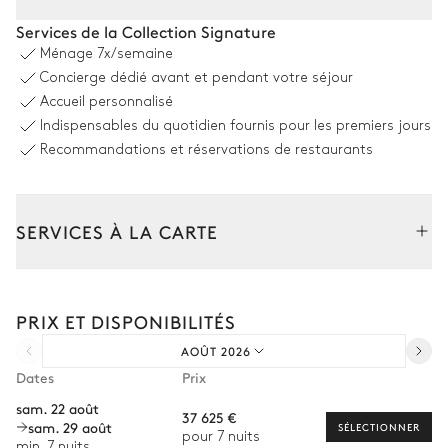
Salle à manger
Services de la Collection Signature
Ménage
7x/semaine
Table
Concierge dédié avant et pendant votre séjour
12 places
Accueil personnalisé
Indispensables du quotidien fournis pour les premiers jours
Terrain de pétanque
Recommandations et réservations de restaurants
Coin piscine
SERVICES À LA CARTE
Piscine
Composez votre séjour parmi l’ensemble de nos services et de
nos expériences sur mesure.
Chauffée · Au sel
PRIX ET DISPONIBILITÉS
Dimensions : L = 18m, l = 6m
Transfert à l'arrivée et au départ
AOÛT 2026
Courses livrées avant l'arrivée
Rooftop
Dates
Prix
Location de voiture
sam. 22 août
37 625 €
Vue sur la mer
sam. 29 août
Chef à domicile
SÉLECTIONNER
pour 7 nuits
min. 7 nuits