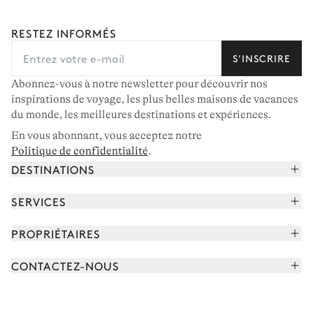
RESTEZ INFORMÉS
S'INSCRIRE
Abonnez-vous à notre newsletter pour découvrir nos
inspirations de voyage, les plus belles maisons de vacances
du monde, les meilleures destinations et expériences.
En vous abonnant, vous acceptez notre
Politique de confidentialité
.
DESTINATIONS
Alpes françaises
SERVICES
Courchevel
Réserver vos vacances
PROPRIÉTAIRES
Corse
Lire le magazine
Rejoindre notre portfolio
Cap Ferret
CONTACTEZ-NOUS
Rencontrer votre concierge
Découvrir nos propriétaires
Saint-Tropez
Nous envoyer un message
Partenaires de voyage
Italie
Programmer un appel
Achetez une maison