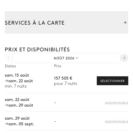
Salle à manger outside A 2
SERVICES À LA CARTE
Vue sur la mer
Table
Composez votre séjour parmi l’ensemble de nos services et de
9 places
nos expériences sur mesure.
PRIX ET DISPONIBILITÉS
Location de voiture
Salle à manger exterieur B
AOÛT 2026
Chef à domicile
Dates
Prix
Personnel de maison supplémentaire
Vue sur le jardin
sam. 15 août
157 505 €
sam. 22 août
Bien-être à domicile
SÉLECTIONNER
pour 7 nuits
Table
min. 7 nuits
Babysitter
16 places
sam. 22 août
-
Location de vélo
INDISPONIBLE
sam. 29 août
Terrain de pétanque
Location de bateau
sam. 29 août
-
INDISPONIBLE
sam. 05 sept.
Sports nautiques
Piscine