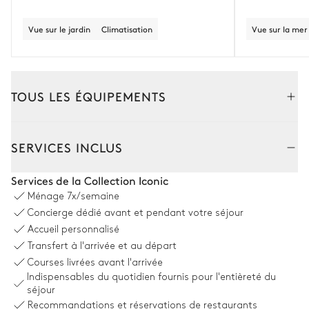
Vue sur le jardin
Climatisation
Vue sur la mer
TOUS LES ÉQUIPEMENTS
Extérieur
Intérieur
SERVICES INCLUS
Salle à manger Exterieur A 1
Services de la Collection Iconic
Ménage
7x/semaine
Vue sur le jardin
Concierge dédié avant et pendant votre séjour
Accueil personnalisé
Table
Réfrigérateur
Transfert à l'arrivée et au départ
9 places
Machine à glaçons
Courses livrées avant l'arrivée
Four à pizza
Indispensables du quotidien fournis pour l'entièreté du
Plancha
séjour
Recommandations et réservations de restaurants