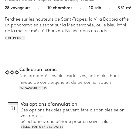
28 voyageurs
·
10 chambres
·
10 sdb
·
951 m²
Perchée sur les hauteurs de Saint-Tropez, la Villa Doppia offre 
un panorama saisissant sur la Méditerranée, où le bleu infini 
de la mer se mêle à l’horizon. Nichée dans un cadre 
d’exception, à proximité des plages mythiques et des 
LIRE PLUS
adresses prisées de la Côte d’Azur, elle incarne l’élégance et le 
raffinement. 

Réveillez-vous avec la lumière douce du soleil caressant les 
baies vitrées et savourez un café au bord de la piscine 
Collection Iconic
chauffée. L’après-midi, une partie de pétanque sous les 
Nos propriétés les plus exclusives, notre plus haut
oliviers précède un barbecue convivial au coin du feu. Lorsque 
niveau de conciergerie et de personnalisation.
le soir tombe, installez-vous dans la salle de cinéma privée 
EN SAVOIR PLUS
avant d’admirer le spectacle envoûtant du soleil disparaissant 
à l’horizon.
Vos options d'annulation
31
Des options flexibles peuvent être disponibles selon
vos dates.
Sélectionnez une période pour en savoir plus.
SÉLECTIONNER LES DATES