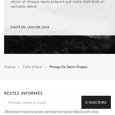
séjour et chaque repas préparé par notre chef était un
véritable délice!
ANNULATION FLEXIBLE
1
Séjour remboursable
Récupérez 90% des sommes déjà versées.
VISITÉ EN JANVIER 2026
En cas d’annulation 60 jours avant l'arrivée, dans la limite d'un
remboursement de 25 000 € (assurance déduite, hors conciergerie).
Vous gardez une marge de manœuvre en cas
d'imprévus.
L'assurance flexible est disponible pour tous les séjours jusqu'à 55 555 €.
1
France
Côte d'Azur
Presqu'ile Saint-Tropez
Entre 59 jours et le jour du check-in : le montant total du séjour est dû.
Voir nos conditions d'assurance
RESTEZ INFORMÉS
S'INSCRIRE
Abonnez-vous à notre newsletter pour découvrir nos