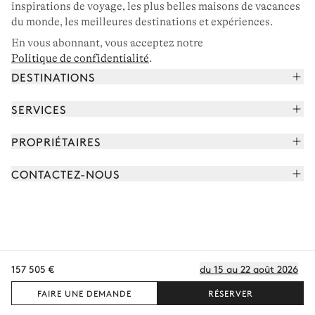
inspirations de voyage, les plus belles maisons de vacances
du monde, les meilleures destinations et expériences.
En vous abonnant, vous acceptez notre
Politique de confidentialité
.
DESTINATIONS
Alpes françaises
SERVICES
Courchevel
Réserver vos vacances
PROPRIÉTAIRES
Corse
Lire le magazine
Rejoindre notre portfolio
Cap Ferret
CONTACTEZ-NOUS
Rencontrer votre concierge
Découvrir nos propriétaires
Saint-Tropez
Nous envoyer un message
Partenaires de voyage
Italie
Programmer un appel
Achetez une maison
Voir plus
FAQ
FR - €
Carrières
157 505 €
du 15 au 22 août 2026
Politique de confidentialité
Conditions des cookies
Conditions d'utilisation
CGV
Plan du site
© 2026 Tous droits réservés
FAIRE UNE DEMANDE
RÉSERVER