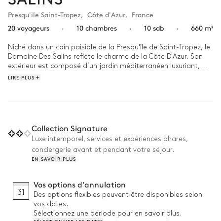
Presqu'ile Saint-Tropez
,
Côte d'Azur
,
France
20 voyageurs
·
10 chambres
·
10 sdb
·
660 m²
Niché dans un coin paisible de la Presqu'île de Saint-Tropez, le 
Domaine Des Salins reflète le charme de la Côte D'Azur. Son 
extérieur est composé d’un jardin méditerranéen luxuriant, 
tandis que son intérieur est garni de détails soigneusement 
LIRE PLUS
sélectionnés, instaurant une atmosphère sereine et raffinée. 

Au lever du soleil, les premiers rayons illuminent la piscine 
extérieure, vous invitant à un plongeon rafraîchissant. Prenez 
votre petit déjeuner face à la mer puis participez à une partie 
Collection Signature
de pétanque dans le jardin arboré. A midi, préparez un repas 
Luxe intemporel, services et expériences phares,
à la plancha et dégustez-le en famille dans le pool house. 
conciergerie avant et pendant votre séjour.
Terminez votre journée au coin du feu avec un bon livre, bercé 
EN SAVOIR PLUS
par le doux bruit des vagues. 
Vos options d'annulation
31
Des options flexibles peuvent être disponibles selon
vos dates.
Sélectionnez une période pour en savoir plus.