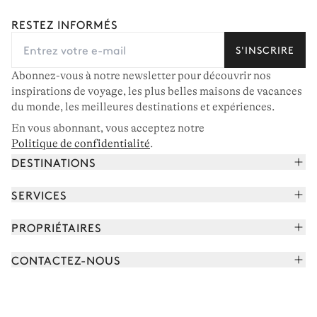
RESTEZ INFORMÉS
S'INSCRIRE
Abonnez-vous à notre newsletter pour découvrir nos
inspirations de voyage, les plus belles maisons de vacances
du monde, les meilleures destinations et expériences.
En vous abonnant, vous acceptez notre
Politique de confidentialité
.
DESTINATIONS
Alpes françaises
SERVICES
Courchevel
Réserver vos vacances
PROPRIÉTAIRES
Corse
Lire le magazine
Rejoindre notre portfolio
Cap Ferret
CONTACTEZ-NOUS
Rencontrer votre concierge
Découvrir nos propriétaires
Saint-Tropez
Nous envoyer un message
Partenaires de voyage
Italie
Programmer un appel
Achetez une maison