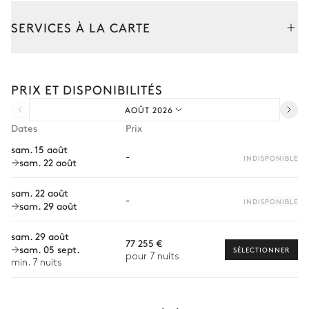
Table
16 places
SERVICES À LA CARTE
Maison 2 Salle à manger extérieur 1
Composez votre séjour parmi l’ensemble de nos services et de
nos expériences sur mesure.
PRIX ET DISPONIBILITÉS
Transfert à l'arrivée et au départ
Table
10 places
AOÛT 2026
Courses livrées avant l'arrivée
Dates
Prix
Location de voiture
Terrain de pétanque
sam. 15 août
-
INDISPONIBLE
sam. 22 août
Chef à domicile
Personnel de maison supplémentaire
sam. 22 août
-
Piscine
INDISPONIBLE
sam. 29 août
Bien-être à domicile
sam. 29 août
Babysitter
Piscine
Douche extérieure
77 255 €
sam. 05 sept.
SÉLECTIONNER
Chauffée
pour 7 nuits
Location de vélo
min. 7 nuits
Location de bateau
Jardin