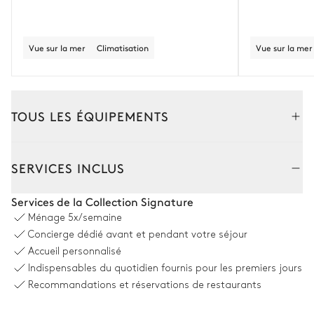
Vue sur la mer
Climatisation
Vue sur la mer
TOUS LES ÉQUIPEMENTS
Extérieur
Intérieur
SERVICES INCLUS
Maison 1 Salle à manger Extérieur 1
Services de la Collection Signature
Ménage
5x/semaine
Table
Concierge dédié avant et pendant votre séjour
16 places
Accueil personnalisé
Indispensables du quotidien fournis pour les premiers jours
Maison 1 Salle à manger Extérieur 2
Recommandations et réservations de restaurants