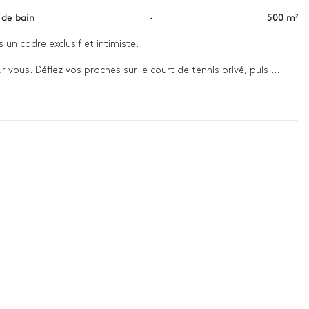
s de bain
·
500 m²
n cadre exclusif et intimiste.

vous. Défiez vos proches sur le court de tennis privé, puis 
te. Le soir, un dîner soigné et une douce brise marine 