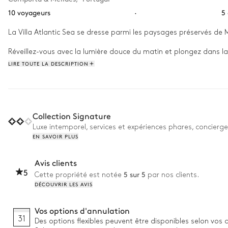
10 voyageurs
·
5
La Villa Atlantic Sea se dresse parmi les paysages préservés de M
Réveillez-vous avec la lumière douce du matin et plongez dans la 
laissez-vous envelopper par l’atmosphère chaleureuse des espaces
LIRE TOUTE LA DESCRIPTION
clôturent une journée placée sous le signe du bien-être.
Collection Signature
Luxe intemporel, services et expériences phares, concierge
EN SAVOIR PLUS
Avis clients
5
5 sur 5
Cette propriété est notée
par nos clients.
DÉCOUVRIR LES AVIS
Vos options d'annulation
31
Des options flexibles peuvent être disponibles selon vos 