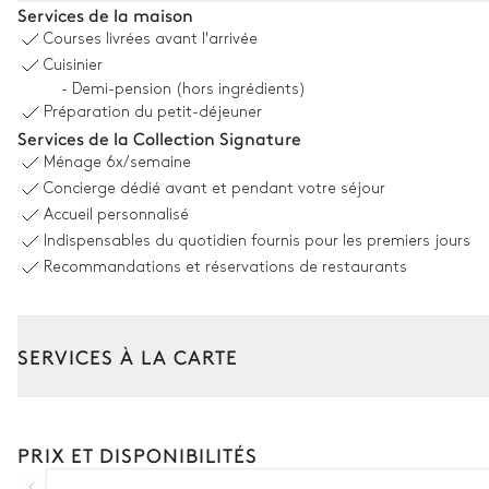
Services de la maison
Courses livrées avant l'arrivée
Piscine
Cuisinier
Chauffable · Au sel
- Demi-pension (hors ingrédients)
Dimensions : L = 16m, l = 5,3m, profondeur = 0,9m / 1,4m
Préparation du petit-déjeuner
8
Transats
Services de la Collection Signature
Ménage
6x/semaine
Concierge dédié avant et pendant votre séjour
Terrain de tennis
Accueil personnalisé
Indispensables du quotidien fournis pour les premiers jours
Vue sur la nature
Recommandations et réservations de restaurants
Espace dînatoire extérieur
SERVICES À LA CARTE
Barbecue
Composez votre séjour parmi l’ensemble de nos services et de n
Transfert à l'arrivée et au départ
Four à pizza
PRIX ET DISPONIBILITÉS
Location de voiture