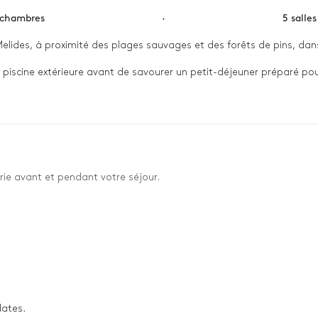
 chambres
·
5 salle
elides, à proximité des plages sauvages et des forêts de pins, dans u
piscine extérieure avant de savourer un petit-déjeuner préparé pour 
 de vie, où volumes généreux et confort moderne invitent à la déten
rie avant et pendant votre séjour.
dates.