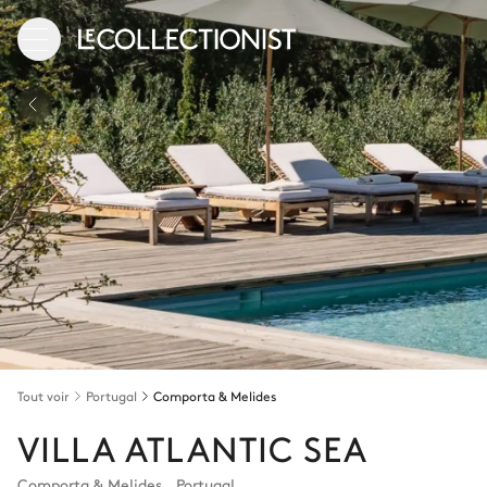
Tout voir
Portugal
Comporta & Melides
VILLA ATLANTIC SEA
Comporta & Melides
,
Portugal