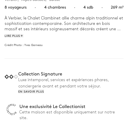
8 voyageurs
·
4 chambres
·
4 sdb
·
269 m²
À Verbier, le Chalet Clambinet allie charme alpin traditionnel et 
sophistication contemporaine. Son architecture en bois 
massif et ses intérieurs soigneusement décorés créent une 
atmosphère confortable et paisible. Son emplacement, 
LIRE PLUS
privilégié, au cœur de la station, révèle une vue à couper le 
Crédit Photo :
Yves Garneau
souffle sur les Alpes Suisses.

Commencez votre journée au Chalet Clambinet par un café 
sur le balcon, en admirant le splendide panorama sur la 
nature environnante. Après une journée à dévaler les pistes, 
Collection Signature
détendez-vous dans le jacuzzi ou le sauna de votre refuge. Le 
soir venu, rendez-vous dans l’un des restaurants des environs 
Luxe intemporel, services et expériences phares,
pour déguster une traditionnelle fondue. À votre retour, 
conciergerie avant et pendant votre séjour.
réchauffez-vous devant la cheminée et laissez-vous bercer 
EN SAVOIR PLUS
par la quiétude de la montagne. 
Une exclusivité Le Collectionist
Cette maison est disponible uniquement sur notre
site.