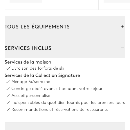
TOUS LES ÉQUIPEMENTS
Intérieur
Extérieur
SERVICES INCLUS
Salon
Services de la maison
Livraison des forfaits de ski
Vue sur la nature
Services de la Collection Signature
Ménage
7x/semaine
Canapé
Balcon
Concierge dédié avant et pendant votre séjour
Fauteuil
Table
Accueil personnalisé
12 places
Cheminée
Indispensables du quotidien fournis pour les premiers jours
TV écran plat
Recommandations et réservations de restaurants
Cuisine