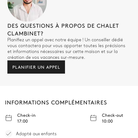
Lit double inséparable
TV écran plat
Baignoire
DES QUESTIONS À PROPOS DE CHALET
Salle de bain 4
CLAMBINET?
Planifiez un appel avec notre équipe ! Un conseiller dédié
vous contactera pour vous apporter toutes les précisions
Indépendante
et informations nécessaires sur cette maison et sur la
création de vos vacances sur-mesure.
Douche
WC séparés de la salle de
PLANIFIER UN APPEL
bain
Vasque simple
Bureau
INFORMATIONS COMPLÉMENTAIRES
Table de Bureau
Bibliothèque
Check-in
Check-out
17:00
10:00
Spa
Adapté aux enfants
Sauna
Douche