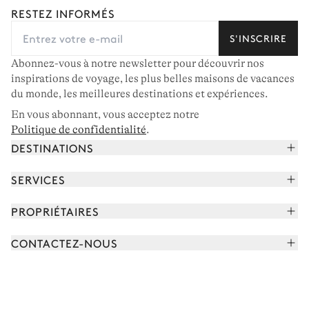
RESTEZ INFORMÉS
S'INSCRIRE
Abonnez-vous à notre newsletter pour découvrir nos
inspirations de voyage, les plus belles maisons de vacances
du monde, les meilleures destinations et expériences.
En vous abonnant, vous acceptez notre
Politique de confidentialité
.
DESTINATIONS
Alpes françaises
SERVICES
Courchevel
Réserver vos vacances
PROPRIÉTAIRES
Corse
Lire le magazine
Rejoindre notre portfolio
Cap Ferret
CONTACTEZ-NOUS
Rencontrer votre concierge
Découvrir nos propriétaires
Saint-Tropez
Nous envoyer un message
Partenaires de voyage
Italie
Programmer un appel
Achetez une maison
Voir plus