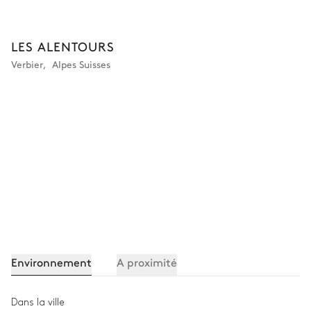
Buanderie
LES ALENTOURS
Verbier
,
Alpes Suisses
Machine à laver
WC invités
Indépendante
WC
Vasque simple
Environnement
A proximité
Dans la ville