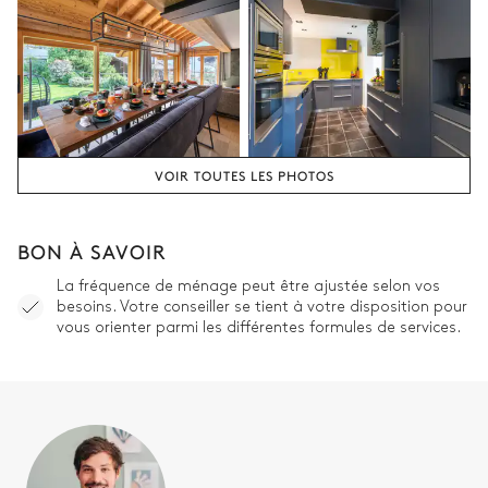
Chambre 3
Vue sur la nature
Lit double inséparable
TV
Table de Bureau
Balcon
VOIR TOUTES LES PHOTOS
Salle de bain 3
BON À SAVOIR
Attenante
La fréquence de ménage peut être ajustée selon vos
besoins. Votre conseiller se tient à votre disposition pour
Douche
WC séparés de la salle de
vous orienter parmi les différentes formules de services.
bain
Vasque simple
Chambre 4
Vue sur la nature