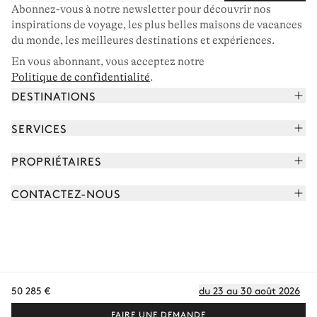
Abonnez-vous à notre newsletter pour découvrir nos
inspirations de voyage, les plus belles maisons de vacances
du monde, les meilleures destinations et expériences.
En vous abonnant, vous acceptez notre
Politique de confidentialité
.
DESTINATIONS
Alpes françaises
SERVICES
Courchevel
Réserver vos vacances
PROPRIÉTAIRES
Corse
Lire le magazine
Rejoindre notre portfolio
Cap Ferret
CONTACTEZ-NOUS
Rencontrer votre concierge
Découvrir nos propriétaires
Saint-Tropez
Nous envoyer un message
Partenaires de voyage
Italie
Programmer un appel
Achetez une maison
Voir plus
FAQ
FR - €
Carrières
50 285 €
du 23 au 30 août 2026
Politique de confidentialité
Conditions des cookies
Conditions d'utilisation
CGV
Plan du site
© 2026 Tous droits réservés
FAIRE UNE DEMANDE