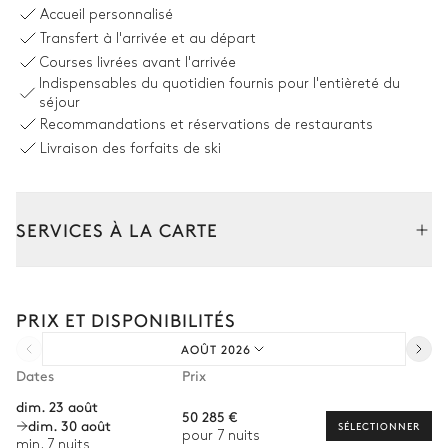
Table
Accueil personnalisé
10 places
Transfert à l'arrivée et au départ
Courses livrées avant l'arrivée
Indispensables du quotidien fournis pour l'entièreté du
Cuisine
séjour
Recommandations et réservations de restaurants
Ouverte
Livraison des forfaits de ski
Îlot central
SERVICES À LA CARTE
Cuisine pour le personnel
Composez votre séjour parmi l’ensemble de nos services et de
Professionnelle
nos expériences sur mesure.
PRIX ET DISPONIBILITÉS
Location de voiture
AOÛT 2026
Personnel de maison supplémentaire
Chambre 1
Dates
Prix
Bien-être à domicile
dim. 23 août
Balcon
TV
50 285 €
dim. 30 août
Babysitter
SÉLECTIONNER
pour 7 nuits
Lit double inséparable
Dressing
min. 7 nuits