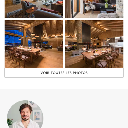
Douche
WC
Vasque simple
Chambre 3
Dressing
Lit double inséparable
Balcon
TV
Chambre 3 salle de bain
VOIR TOUTES LES PHOTOS
Attenante
Douche
Vasque double
WC
Chambre 4