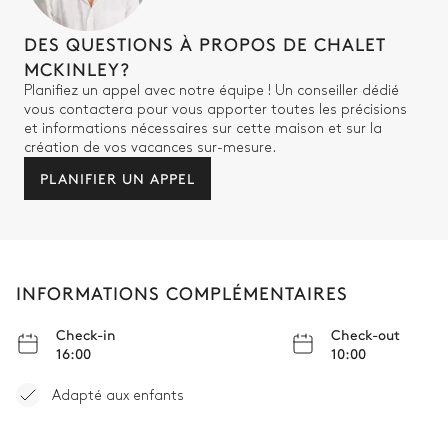
Balcon
TV
DES QUESTIONS À PROPOS DE CHALET
Lit double inséparable
Dressing
MCKINLEY?
Planifiez un appel avec notre équipe ! Un conseiller dédié
vous contactera pour vous apporter toutes les précisions
Chambre 4 salle de bain
et informations nécessaires sur cette maison et sur la
création de vos vacances sur-mesure.
Attenante
PLANIFIER UN APPEL
Douche
Vasque double
WC
INFORMATIONS COMPLÉMENTAIRES
Chambre 5
Check-in
Check-out
Balcon
TV
16:00
10:00
Lit double inséparable
Adapté aux enfants
Chambre 5 salle de bain