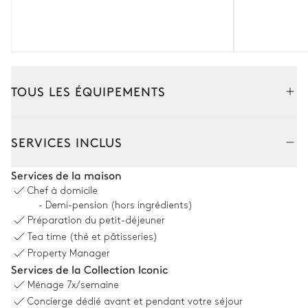
TOUS LES ÉQUIPEMENTS
Intérieur
SERVICES INCLUS
Salon
Services de la maison
Chef à domicile
Cheminée
Terrasse
- Demi-pension (hors ingrédients)
Préparation du petit-déjeuner
TV
Canapé
Tea time (thé et pâtisseries)
Fauteuil
Property Manager
Services de la Collection Iconic
Salle à manger
Ménage
7x/semaine
Concierge dédié avant et pendant votre séjour