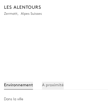
LES ALENTOURS
Attenante
Zermatt
,
Alpes Suisses
WC
Douche à l'italienne
Vasque simple
Buanderie
WC invités
WC
Environnement
A proximité
Autre equipements
Dans la ville
Bain nordique
Transat