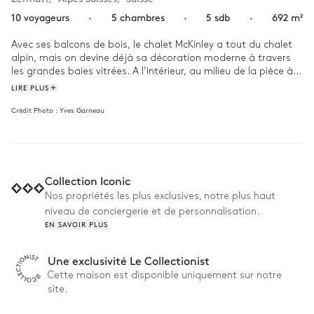
10 voyageurs
·
5 chambres
·
5 sdb
·
692 m²
Avec ses balcons de bois, le chalet McKinley a tout du chalet 
alpin, mais on devine déjà sa décoration moderne à travers 
les grandes baies vitrées. A l’intérieur, au milieu de la pièce à 
vivre, une imposante cheminée contemporaine en pierres et 
LIRE PLUS
acier noir structure l’espace. D’un côté, des chaises en bois 
Crédit Photo :
Yves Garneau
entourent une longue table, pour les dîners en famille ; de 
l’autre, un immense canapé anthracite fait face à des tables 
basses en verre. Dans la salle de bain, la décoration se joue 
des contraires, entre les lumières LEDS au plafond et les bancs 
de bois épurés façon sauna suédois. 

Collection Iconic
La journée, on arpente les pistes de l’immense domaine 
Nos propriétés les plus exclusives, notre plus haut
skiable de Zermatt ou on se perche sur la passerelle Charles 
niveau de conciergerie et de personnalisation.
Kuonen, suspendue à 85 mètres de hauteur au-dessus des 
EN SAVOIR PLUS
conifères. A la tombée de la nuit, on rejoint le sous-sol aux 
allures de spa privé du chalet, pour se prélasser dans le 
Une exclusivité Le Collectionist
hammam ou la piscine chauffée. On peut aussi se lover sous 
un plaid en fourrure, dans le salon TV, pour regarder un 
Cette maison est disponible uniquement sur notre
classique du cinéma italien. 
site.