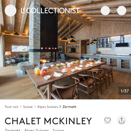
1/37
Tout voir
Suisse
Alpes Suisses
Zermatt
CHALET MCKINLEY
Zermatt
,
Alpes Suisses
,
Suisse