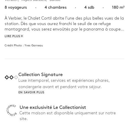
8 voyageurs
·
4 chambres
·
4 sdb
·
180 m²
À Verbier, le Chalet Cortil abrite l’une des plus belles vues de la 
station. Dès que vous aurez franchi le seuil de ce refuge 
montagnard, vous serez envoûtés par le panorama à couper 
le souffle sur les Alpes suisses qui se révèlent à travers les 
LIRE PLUS
hautes baies vitrées du salon. 

Crédit Photo :
Yves Garneau
Comment aimez-vous passer vos journées à la montagne ? 
Êtes-vous un amateur de hors-piste ou de terrasse ensoleillée 
?  Que vous soyez plutôt ski dur ou ski doux, rassemblez les 
troupes à la maison à l’heure où le soleil se couche et 
Collection Signature
rechargez les batteries avec un délicieux chocolat chaud, à 
déguster en famille autour d’un flamboyant feu de cheminée.
Luxe intemporel, services et expériences phares,
conciergerie avant et pendant votre séjour.
EN SAVOIR PLUS
Une exclusivité Le Collectionist
Cette maison est disponible uniquement sur notre
site.