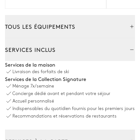
TOUS LES ÉQUIPEMENTS
Intérieur
SERVICES INCLUS
Salon
Services de la maison
Livraison des forfaits de ski
Cheminée
2
Canapés
Services de la Collection Signature
Bois
2
Fauteuils
Ménage
7x/semaine
Terrasse
Concierge dédié avant et pendant votre séjour
Accueil personnalisé
Indispensables du quotidien fournis pour les premiers jours
Salle à manger
Recommandations et réservations de restaurants
Table
10 places