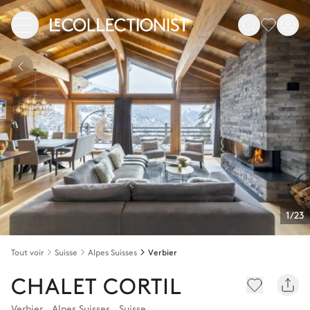
1/23
Tout voir
Suisse
Alpes Suisses
Verbier
CHALET CORTIL
Verbier
,
Alpes Suisses
,
Suisse