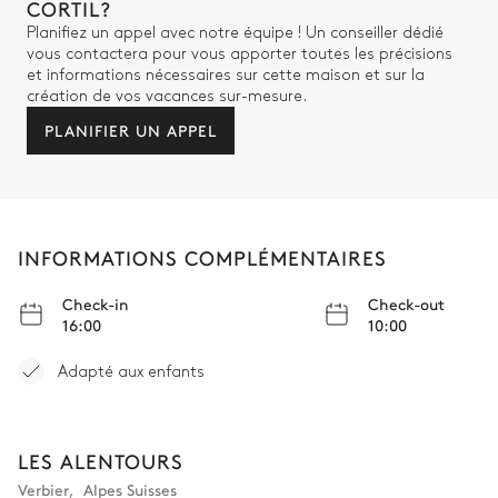
CORTIL?
Vasque simple
Planifiez un appel avec notre équipe ! Un conseiller dédié
vous contactera pour vous apporter toutes les précisions
et informations nécessaires sur cette maison et sur la
Equipement de blanchisserie
création de vos vacances sur-mesure.
PLANIFIER UN APPEL
Machine à laver
Sèche-chaussures
Sèche linge
INFORMATIONS COMPLÉMENTAIRES
Check-in
Check-out
16:00
10:00
Adapté aux enfants
LES ALENTOURS
Verbier
,
Alpes Suisses