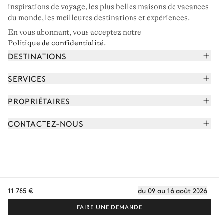
inspirations de voyage, les plus belles maisons de vacances
du monde, les meilleures destinations et expériences.
En vous abonnant, vous acceptez notre
Politique de confidentialité
.
DESTINATIONS
Alpes françaises
SERVICES
Courchevel
Réserver vos vacances
PROPRIÉTAIRES
Corse
Lire le magazine
Rejoindre notre portfolio
Cap Ferret
CONTACTEZ-NOUS
Rencontrer votre concierge
Découvrir nos propriétaires
Saint-Tropez
Nous envoyer un message
Partenaires de voyage
Italie
Programmer un appel
Achetez une maison
Voir plus
FAQ
FR - €
Carrières
11 785 €
du 09 au 16 août 2026
Politique de confidentialité
Conditions des cookies
Conditions d'utilisation
CGV
Plan du site
© 2026 Tous droits réservés
FAIRE UNE DEMANDE