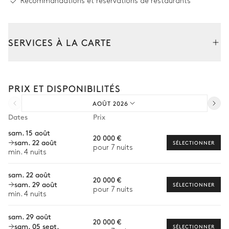
Recommandations et réservations de restaurants
Cheminée
Canapé
Bar
Fauteuil
SERVICES À LA CARTE
Terrasse
Composez votre séjour parmi l’ensemble de nos services et de
Salle à manger 1
nos expériences sur mesure.
PRIX ET DISPONIBILITÉS
Transfert à l'arrivée et au départ
Table
AOÛT 2026
Courses livrées avant l'arrivée
10 places
Dates
Prix
Location de voiture
sam. 15 août
Salle à manger 2
20 000 €
sam. 22 août
Chef à domicile
SÉLECTIONNER
pour 7 nuits
min. 4 nuits
Personnel de maison supplémentaire
Table
sam. 22 août
10 places
20 000 €
Bien-être à domicile
sam. 29 août
SÉLECTIONNER
pour 7 nuits
min. 4 nuits
Babysitter
Cuisine 1
sam. 29 août
Visites guidées et excursions
20 000 €
sam. 05 sept.
SÉLECTIONNER
Professionnelle