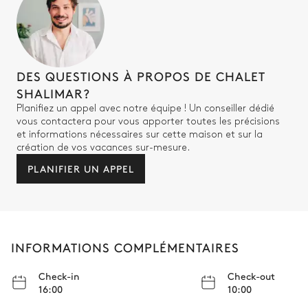
Balcon
Chambre 3 salle de bain
DES QUESTIONS À PROPOS DE CHALET
Attenante
SHALIMAR?
Planifiez un appel avec notre équipe ! Un conseiller dédié
Douche
Pas de WC dans cette salle
vous contactera pour vous apporter toutes les précisions
de bain
Baignoire
et informations nécessaires sur cette maison et sur la
création de vos vacances sur-mesure.
PLANIFIER UN APPEL
Chambre 4
TV
Lit double (2 lits simples)
Balcon
INFORMATIONS COMPLÉMENTAIRES
Chambre 4 salle de bain
Check-in
Check-out
16:00
10:00
Attenante