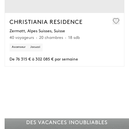
Douche
Chambre 9
CHRISTIANIA RESIDENCE
Zermatt, Alpes Suisses, Suisse
TV
Lit double (2 lits simples)
40 voyageurs
20 chambres
18 sdb
Terrasse
Ascenseur
Jacuzzi
Chambre 9 salle de bain
De 76 315 € à 302 085 € par semaine
Attenante
Baignoire
Pas de WC dans cette salle
de bain
Douche
Chambre 10
DES VACANCES INOUBLIABLES
TV
Lit double (2 lits simples)