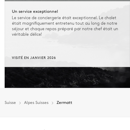
Terrasse
Un service exceptionnel
Le service de conciergerie était exceptionnel. Le chalet
Chambre 10 salle de bain
était magnifiquement entretenu tout au long de notre
séjour et chaque repas préparé par notre chef était un
véritable délice!
Attenante
Baignoire
Pas de WC dans cette salle
de bain
Douche
VISITÉ EN JANVIER 2026
Buanderie
WC invités
Suisse
Alpes Suisses
Zermatt
WC
Petit salon