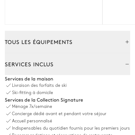
TOUS LES ÉQUIPEMENTS
Intérieur
SERVICES INCLUS
Salon 1
Services de la maison
Livraison des forfaits de ski
Cheminée
Terrasse
Ski-fitting à domicile
Services de la Collection Signature
Bar
Fauteuil
Ménage
7x/semaine
Canapé
Concierge dédié avant et pendant votre séjour
Accueil personnalisé
Salon 2
Indispensables du quotidien fournis pour les premiers jours