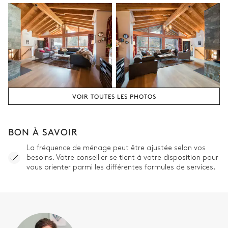
Douche
Chambre 2
TV
Lit double (2 lits simples)
Balcon
VOIR TOUTES LES PHOTOS
Chambre 2 salle de bain
Attenante
BON À SAVOIR
Douche
Pas de WC dans cette salle
La fréquence de ménage peut être ajustée selon vos
besoins. Votre conseiller se tient à votre disposition pour
de bain
Baignoire
vous orienter parmi les différentes formules de services.
Chambre 3
TV
Lit double (2 lits simples)