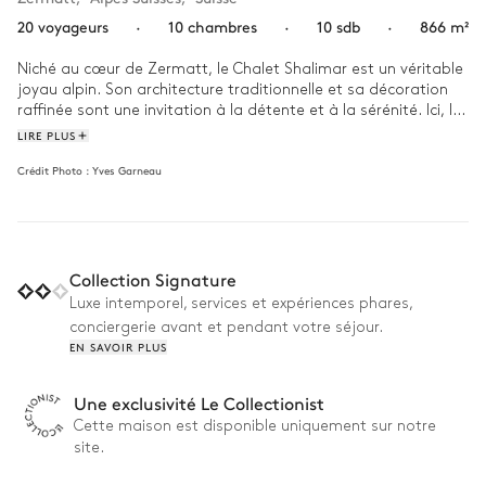
20 voyageurs
·
10 chambres
·
10 sdb
·
866 m²
Niché au cœur de Zermatt, le Chalet Shalimar est un véritable 
joyau alpin. Son architecture traditionnelle et sa décoration 
raffinée sont une invitation à la détente et à la sérénité. Ici, les 
matériaux nobles comme le bois et la pierre se marient 
LIRE PLUS
harmonieusement avec des touches de design moderne, 
Crédit Photo :
Yves Garneau
créant une ambiance à la fois accueillante et chaleureuse. 

Imaginez-vous déjà vous réveiller au Chalet Shalimar, face à 
une vue imprenable sur les montagnes environnantes. Après 
un petit-déjeuner revigorant, chaussez vos skis et glissez vers 
Collection Signature
les pistes les plus proches, accessibles à pied depuis votre 
refuge. L'après-midi, succombez à la douceur de la piscine 
Luxe intemporel, services et expériences phares,
chauffée ou à la quiétude du hammam et du sauna. En fin de 
conciergerie avant et pendant votre séjour.
journée, la salle de massage vous ouvre ses portes pour un 
EN SAVOIR PLUS
moment de pure détente. Passez ensuite votre soirée en 
famille devant la cheminée, bercée les éclats de rire de votre 
Une exclusivité Le Collectionist
tribu.  
Cette maison est disponible uniquement sur notre
site.