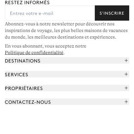
RESTEZ INFORMÉS
S'INSCRIRE
Canapé
TV
Cheminée
Abonnez-vous à notre newsletter pour découvrir nos
inspirations de voyage, les plus belles maisons de vacances
du monde, les meilleures destinations et expériences.
Petit salon 2
En vous abonnant, vous acceptez notre
Politique de confidentialité
.
Canapé
TV
DESTINATIONS
Cheminée
Alpes françaises
SERVICES
Courchevel
Petite salle à manger
Réserver vos vacances
PROPRIÉTAIRES
Corse
Lire le magazine
Table
Rejoindre notre portfolio
Cap Ferret
CONTACTEZ-NOUS
Rencontrer votre concierge
6 places
Découvrir nos propriétaires
Saint-Tropez
Nous envoyer un message
Partenaires de voyage
Italie
Petite salle à manger 2
Programmer un appel
Achetez une maison
Voir plus
FAQ