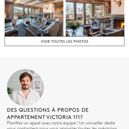
Chambre 3
Balcon
2
Lits simples
Chambre 4
VOIR TOUTES LES PHOTOS
Lit superposé (2 lits simples)
Chambres 3 & 4 salle de bain
Partagée
Vasque simple
Douche
WC
Baignoire
DES QUESTIONS À PROPOS DE
APPARTEMENT VICTORIA 111?
Autre equipements
Planifiez un appel avec notre équipe ! Un conseiller dédié
vous contactera pour vous apporter toutes les précisions