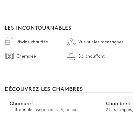
galeries d’art, ou pousser jusqu’aux ruines de l’ancien château 
médiéval.
LES INCONTOURNABLES
Piscine chauffée
Vue sur les montagnes
Cheminée
Sol chauffant
DÉCOUVREZ LES CHAMBRES
Chambre 1
Chambre 2
1 Lit double inséparable, TV, balcon
2 Lits simples