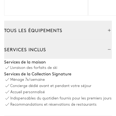
TOUS LES ÉQUIPEMENTS
Intérieur
SERVICES INCLUS
Salon
Services de la maison
Livraison des forfaits de ski
Cheminée
Balcon
Services de la Collection Signature
TV
Fauteuil
Ménage
7x/semaine
Concierge dédié avant et pendant votre séjour
2
Canapés
Accueil personnalisé
Indispensables du quotidien fournis pour les premiers jours
Salle à manger
Recommandations et réservations de restaurants
Table