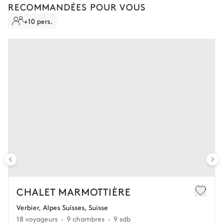
RECOMMANDÉES POUR VOUS
●
Entre 83 jours et le jour du check-in : 100% du montant
total de la location
+10 pers.
Contactez votre conseiller pour en savoir plus.
CHALET MARMOTTIÈRE
Verbier, Alpes Suisses, Suisse
18 voyageurs
9 chambres
9 sdb