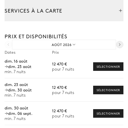
12 places
SERVICES À LA CARTE
Cuisine
Composez votre séjour parmi l’ensemble de nos services et de
nos expériences sur mesure.
PRIX ET DISPONIBILITÉS
Ouverte
Transfert à l'arrivée et au départ
AOÛT 2026
Courses livrées avant l'arrivée
Lave vaisselle
Grille pain
Dates
Prix
Location de voiture
Réfrigérateur
Four
dim. 16 août
12 470 €
Cafetière à dosette
Hotte
dim. 23 août
Chef à domicile
SÉLECTIONNER
pour 7 nuits
min. 7 nuits
Cafetière à filtre
Congélateur
Personnel de maison supplémentaire
dim. 23 août
12 470 €
Bien-être à domicile
dim. 30 août
Chambre Master
SÉLECTIONNER
pour 7 nuits
min. 7 nuits
Babysitter
TV
Lit double inséparable
dim. 30 août
Visites guidées et excursions
12 470 €
dim. 06 sept.
Balcon
SÉLECTIONNER
pour 7 nuits
Moniteur de ski particulier
min. 7 nuits
Ski-fitting à domicile