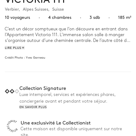
Verbier
,
Alpes Suisses
,
Suisse
10 voyageurs
·
4 chambres
·
3 sdb
·
185 m²
C’est un décor somptueux que l’on découvre en entrant dans 
l’Appartement Victoria 111. L’immense salon salle à manger 
s’organise autour d’une cheminée centrale. De l’autre côté des 
baies vitrées file un balcon aux allures moelleuses, dont les 
LIRE PLUS
assises sont garnies de plaids en fourrure immaculée. Dans les 
Crédit Photo :
Yves Garneau
chambres, la couleur miellée du bois est mise en valeur par les 
tons gris des textiles. Les lits rebondis se cachent sous de 
nombreuses épaisseurs qui garantissent des nuits bien au 
chaud. De l’appartement, on a accès à toutes les 
commodités de la résidence, notamment sa piscine dessinée 
Collection Signature
par une colonnade de carreaux en ardoise ou son hammam 
vaporeux.

Luxe intemporel, services et expériences phares,
conciergerie avant et pendant votre séjour.
A l’extérieur, c’est tout un monde d’activités et de sports qui 
EN SAVOIR PLUS
attend. On peut profiter des pistes de Médran ou de 
Savoleyres qui ne sont qu’à quelques pas. L’été, les 
Une exclusivité Le Collectionist
possibilités de randonnées à pied ou à ski sont immenses, 
dans les nombreux massifs qui ceignent Verbier. On pourra 
Cette maison est disponible uniquement sur notre
aussi flâner dans le village, qui comptent de nombreuses 
site.