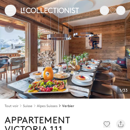
1/33
Tout voir
Suisse
Alpes Suisses
Verbier
APPARTEMENT
VICTORIA 111