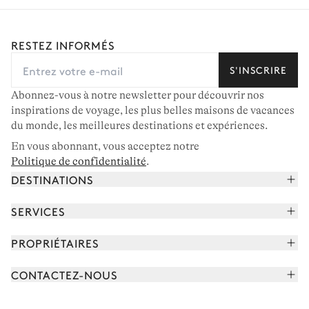
RESTEZ INFORMÉS
S'INSCRIRE
Abonnez-vous à notre newsletter pour découvrir nos
inspirations de voyage, les plus belles maisons de vacances
du monde, les meilleures destinations et expériences.
En vous abonnant, vous acceptez notre
Politique de confidentialité
.
DESTINATIONS
Alpes françaises
SERVICES
Courchevel
Réserver vos vacances
PROPRIÉTAIRES
Corse
Lire le magazine
Rejoindre notre portfolio
Cap Ferret
CONTACTEZ-NOUS
Rencontrer votre concierge
Découvrir nos propriétaires
Saint-Tropez
Nous envoyer un message
Partenaires de voyage