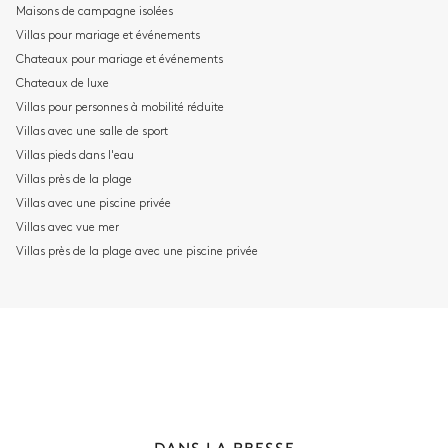
Maisons de campagne isolées
Villas pour mariage et événements
ALPES FRANÇAISES
Chateaux pour mariage et événements
264 chalets à louer
Chateaux de luxe
Villas pour personnes à mobilité réduite
Villas avec une salle de sport
Villas pieds dans l'eau
Villas près de la plage
Villas avec une piscine privée
Villas avec vue mer
Villas près de la plage avec une piscine privée
DANS LA PRESSE