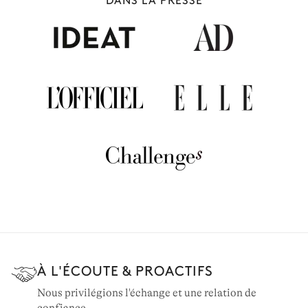
PARIS & ÎLE-DE-FRANCE
34 villas à louer
À L'ÉCOUTE & PROACTIFS
Nous privilégions l'échange et une relation de