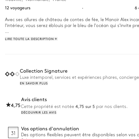
12 voyageurs
·
6
Avec ses allures de château de contes de fée, le Manoir Alex incar
l'intérieur, vous serez éblouis par le bleu de l'océan qui s'invite p
Quel point commun entre le Manoir Alex et le grandiose Opéra de Pa
LIRE TOUTE LA DESCRIPTION
l’époque où il est déclaré architecte de l’opéra et qu’il donne
à Villerville. Perché au-dessus de la plage, il surplombe une vue
manoir. Dernière anecdote ? Vous pourrez aussi jouer un air d’ope
Collection Signature
Luxe intemporel, services et expériences phares, concierge
EN SAVOIR PLUS
Avis clients
4,75
4,75 sur 5
Cette propriété est notée
par nos clients.
DÉCOUVRIR LES AVIS
Vos options d'annulation
31
Des options flexibles peuvent être disponibles selon vos 