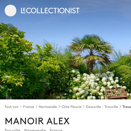
Tout voir
France
Normandie
Côte Fleurie
Deauville - Trouville
Trouv
MANOIR ALEX
Trouville
,
Normandie
,
France