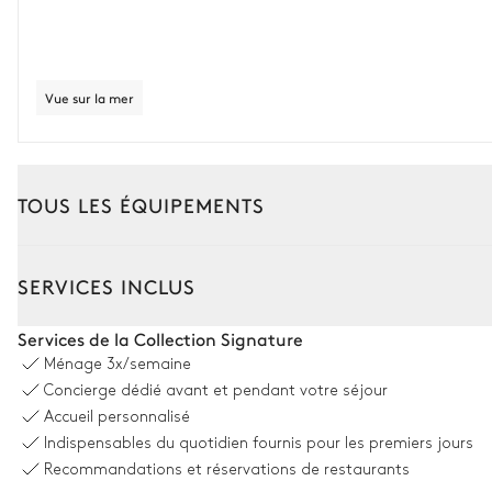
Vue sur la mer
TOUS LES ÉQUIPEMENTS
Extérieur
Intérieur
SERVICES INCLUS
Piscine
Services de la Collection Signature
Ménage
3x/semaine
Vue sur la mer
Concierge dédié avant et pendant votre séjour
Accueil personnalisé
Piscine
Indispensables du quotidien fournis pour les premiers jours
Chauffable
Dimensions : L = 9m, l = 3m
Recommandations et réservations de restaurants