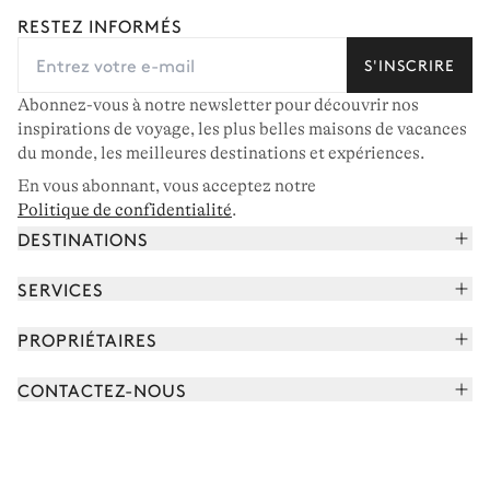
RESTEZ INFORMÉS
S'INSCRIRE
Abonnez-vous à notre newsletter pour découvrir nos
inspirations de voyage, les plus belles maisons de vacances
du monde, les meilleures destinations et expériences.
En vous abonnant, vous acceptez notre
Politique de confidentialité
.
DESTINATIONS
Alpes françaises
SERVICES
Courchevel
Réserver vos vacances
PROPRIÉTAIRES
Corse
Lire le magazine
Rejoindre notre portfolio
Cap Ferret
CONTACTEZ-NOUS
Rencontrer votre concierge
Découvrir nos propriétaires
Saint-Tropez
Nous envoyer un message
Partenaires de voyage
Italie
Programmer un appel
Achetez une maison
Voir plus