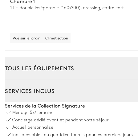
Chambre 1
1 Lit double inséparable (160x200), dressing, coffre-fort
Vue sur le jardin
Climatisation
TOUS LES ÉQUIPEMENTS
Extérieur
Intérieur
SERVICES INCLUS
Coin piscine
Services de la Collection Signature
Ménage
5x/semaine
Piscine
Concierge dédié avant et pendant votre séjour
Chauffée · Au sel
Accueil personnalisé
Dimensions : L = 13m, l = 4m, profondeur = 1,4m / 1,4m
Indispensables du quotidien fournis pour les premiers jours
Douche extérieure