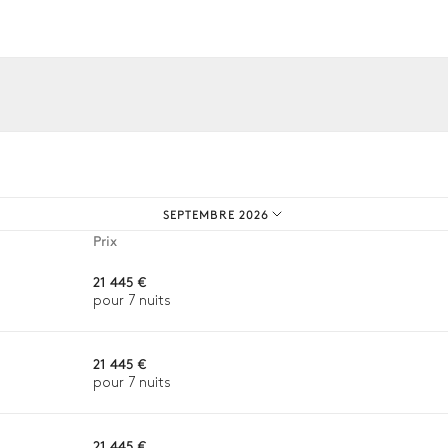
Table
os expériences sur mesure.
14 places
SEPTEMBRE 2026
Prix
21 445 €
pour 7 nuits
Paddle board
21 445 €
pour 7 nuits
21 445 €