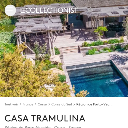
Tout voir
France
Corse
Corse du Sud
Région de Porto-Vecchio
CASA TRAMULINA
Région de Porto-Vecchio
,
Corse
,
France