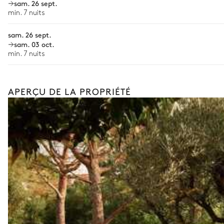
Location de bateau
sam. 26 sept.
min. 7 nuits
Cuisine extérieure
Sports nautiques
sam. 26 sept.
Visites guidées et excursions
Vue sur le jardin
Ouverte
sam. 03 oct.
min. 7 nuits
Visites gastronomiques
Plancha
Les services et expériences proposés peuvent varier selon la saiso
APERÇU DE LA PROPRIÉTÉ