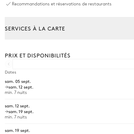
Recommandations et réservations de restaurants
Double transat
Espace dinatoire extérieur
SERVICES À LA CARTE
Plancha
Composez votre séjour parmi l’ensemble de nos services et de n
Transfert à l'arrivée et au départ
PRIX ET DISPONIBILITÉS
Réfrigérateur
Courses livrées avant l'arrivée
Location de voiture
Dates
Jardin
sam. 05 sept.
Chef à domicile
sam. 12 sept.
Avec pelouse
Mediterranéen
Personnel de maison supplémentaire
min. 7 nuits
Table de ping pong
Bien-être à domicile
sam. 12 sept.
sam. 19 sept.
Babysitter
min. 7 nuits
Terrain de pétanque
Location de vélo
sam. 19 sept.