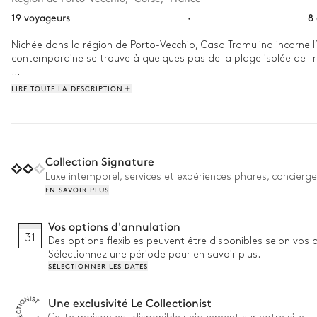
19 voyageurs
·
8
Nichée dans la région de Porto-Vecchio, Casa Tramulina incarne l
contemporaine se trouve à quelques pas de la plage isolée de Tr
Commencez votre journée pieds nus dans la pelouse douce du jardin
LIRE TOUTE LA DESCRIPTION
est levé, promenez-vous tranquillement jusqu'à la plage dorée vo
arbres. Lorsque la journée commence à s'achever, allumez le grill p
l'intérieur et rassemblez-vous autour de la cheminée pour termin
partagée.
Collection Signature
Luxe intemporel, services et expériences phares, concierge
EN SAVOIR PLUS
Vos options d'annulation
31
Des options flexibles peuvent être disponibles selon vos 
Sélectionnez une période pour en savoir plus.
SÉLECTIONNER LES DATES
Une exclusivité Le Collectionist