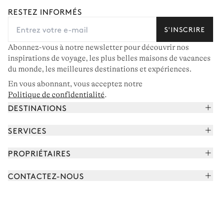
RESTEZ INFORMÉS
S'INSCRIRE
Abonnez-vous à notre newsletter pour découvrir nos
inspirations de voyage, les plus belles maisons de vacances
du monde, les meilleures destinations et expériences.
En vous abonnant, vous acceptez notre
Politique de confidentialité
.
DESTINATIONS
Alpes françaises
SERVICES
Courchevel
Réserver vos vacances
PROPRIÉTAIRES
Corse
Lire le magazine
Rejoindre notre portfolio
Cap Ferret
CONTACTEZ-NOUS
Rencontrer votre concierge
Découvrir nos propriétaires
Saint-Tropez
Nous envoyer un message
Partenaires de voyage
Italie
Programmer un appel
Achetez une maison
Voir plus