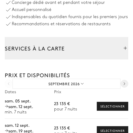
Concierge dédié avant et pendant votre séjour
Accueil personnalisé
Table
Plancha
Indispensables du quotidien fournis pour les premiers jours
14 places
Recommandations et réservations de restaurants
Barbecue
Gaz
SERVICES À LA CARTE
Coin piscine
Composez votre séjour parmi l’ensemble de nos services et de
Jacuzzi
5
Double transats
nos expériences sur mesure.
Douche extérieure
PRIX ET DISPONIBILITÉS
Piscine
Transfert à l'arrivée et au départ
À débordement
Parasol
SEPTEMBRE 2026
Courses livrées avant l'arrivée
Chauffable
Dates
Prix
profondeur = 1,35m
Location de voiture
sam. 05 sept.
23 135 €
sam. 12 sept.
Chef à domicile
SÉLECTIONNER
Terrasse - Perré
pour 7 nuits
min. 7 nuits
Personnel de maison supplémentaire
Vue sur la mer
sam. 12 sept.
23 135 €
Bien-être à domicile
sam. 19 sept.
SÉLECTIONNER