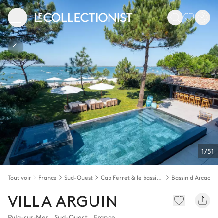
1/51
Tout voir
France
Sud-Ouest
Cap Ferret & le bassin d'Arcachon
Bassin d'Arcacho
VILLA ARGUIN
Pyla-sur-Mer
,
Sud-Ouest
,
France