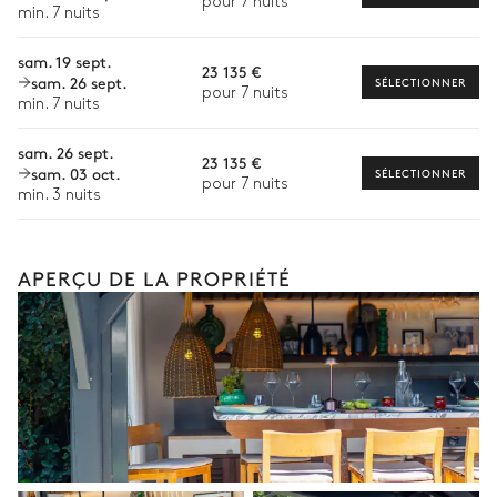
pour 7 nuits
2
Canapés
min. 7 nuits
Babysitter
sam. 19 sept.
Location de vélo
23 135 €
Terrain de pétanque
sam. 26 sept.
SÉLECTIONNER
pour 7 nuits
Location de bateau
min. 7 nuits
Sports nautiques
sam. 26 sept.
23 135 €
sam. 03 oct.
SÉLECTIONNER
Visites guidées et excursions
pour 7 nuits
min. 3 nuits
Visites gastronomiques
Les services et expériences proposés peuvent varier selon la
saison, la destination ou la disponibilité. Notre conciergerie
APERÇU DE LA PROPRIÉTÉ
vous guidera vers les offres disponibles pour votre séjour.