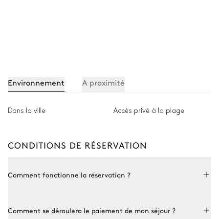
Environnement
A proximité
Dans la ville
Accès privé à la plage
CONDITIONS DE RÉSERVATION
Comment fonctionne la réservation ?
Réserver avec Le Collectionist est à la fois simple et sur
Comment se déroulera le paiement de mon séjour ?
mesure. Choisissez une propriété parmi par notre collection,