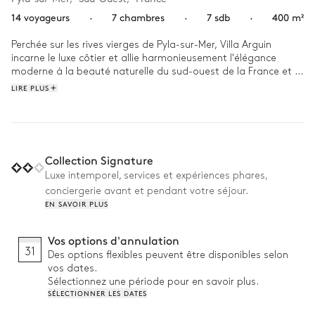
14 voyageurs
·
7 chambres
·
7 sdb
·
400 m²
Perchée sur les rives vierges de Pyla-sur-Mer, Villa Arguin 
incarne le luxe côtier et allie harmonieusement l'élégance 
moderne à la beauté naturelle du sud-ouest de la France et 
offre des vues panoramiques sur la mer qui captivent les sens.

LIRE PLUS
Commencez votre journée par une baignade rafraîchissante 
dans la piscine à débordement, dont les eaux semblent se 
confondre avec l'horizon. Participez à un match amical sur le 
terrain de pétanque ou entretenez votre forme physique dans 
Collection Signature
la salle de sport bien équipée. Le soir venu, détendez-vous 
Luxe intemporel, services et expériences phares,
dans le jacuzzi en admirant le coucher de soleil à couper le 
conciergerie avant et pendant votre séjour.
souffle, et savourez un repas préparé sur le barbecue, en 
EN SAVOIR PLUS
dînant en plein air sous le ciel étoilé. 
Vos options d'annulation
31
Des options flexibles peuvent être disponibles selon
vos dates.
Sélectionnez une période pour en savoir plus.
SÉLECTIONNER LES DATES