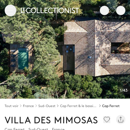
1/43
Tout voir
France
Sud-Ouest
Cap Ferret & le bassin d'Arcachon
Cap Ferret
VILLA DES MIMOSAS
Cap Ferret
,
Sud-Ouest
,
France