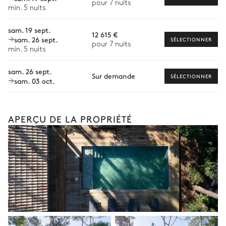
Bien-être à domicile
pour 7 nuits
min. 5 nuits
Babysitter
sam. 19 sept.
12 615 €
sam. 26 sept.
Location de vélo
SÉLECTIONNER
pour 7 nuits
min. 5 nuits
Location de bateau
Les services proposés peuvent varier selon la saison, la
sam. 26 sept.
Sur demande
SÉLECTIONNER
destination ou la disponibilité. Notre conciergerie vous guidera
sam. 03 oct.
vers les offres disponibles pour votre séjour.
APERÇU DE LA PROPRIÉTÉ