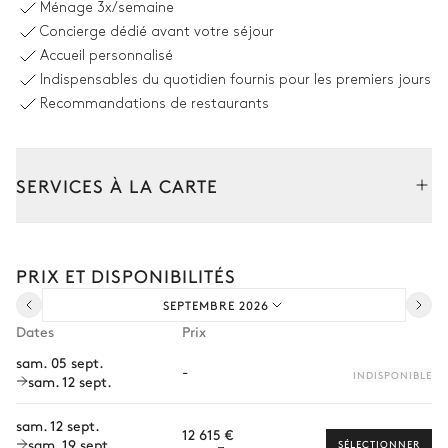
Ménage
3x/semaine
Vue sur le jardin
Concierge dédié avant votre séjour
Accueil personnalisé
Piscine
6
Transats
Indispensables du quotidien fournis pour les premiers jours
Chauffable · Au sel
Dimensions : L = 8m, l = 4m
Recommandations de restaurants
Terrasse couverte
SERVICES À LA CARTE
Vue sur le jardin
Composez votre séjour parmi l’ensemble de nos services et de
Table
Canapé
nos expériences sur mesure.
PRIX ET DISPONIBILITÉS
12 places
Transfert à l'arrivée et au départ
2
Fauteuils
Plancha
SEPTEMBRE 2026
Courses livrées avant l'arrivée
Dates
Prix
Location de voiture
Buanderie
sam. 05 sept.
-
INDISPONIBLE
sam. 12 sept.
Chef à domicile
Machine à laver
Fer à repasser
Personnel de maison supplémentaire
sam. 12 sept.
12 615 €
Sèche linge
Table à repasser
sam. 19 sept.
SÉLECTIONNER