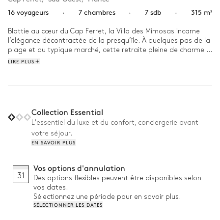
16 voyageurs
·
7 chambres
·
7 sdb
·
315 m²
Blottie au cœur du Cap Ferret, la Villa des Mimosas incarne 
l’élégance décontractée de la presqu’île. À quelques pas de la 
plage et du typique marché, cette retraite pleine de charme 
séduit ceux qui recherchent à la fois la sérénité et la proximité 
LIRE PLUS
de l’animation côtière. Son architecture en bois se fond dans 
le paysage environnant, créant une atmosphère chaleureuse 
et accueillante.

Commencez votre journée par un petit déjeuner sur la 
Collection Essential
terrasse et une promenade tranquille jusqu'à la plage voisine, 
L'essentiel du luxe et du confort, conciergerie avant
située à quelques pas. L'après-midi, vous pourrez vous 
votre séjour.
prélasser au bord de la piscine et profiter du soleil. Le soir 
EN SAVOIR PLUS
venu, retrouvez-vous sur la terrasse couverte pour un dîner en 
plein air préparé sur la plancha, savourant les saveurs locales 
et terminant la journée en bonne compagnie et dans la 
Vos options d'annulation
sérénité de la côte.
31
Des options flexibles peuvent être disponibles selon
vos dates.
Sélectionnez une période pour en savoir plus.
SÉLECTIONNER LES DATES