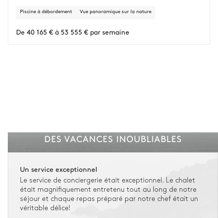
d'imprévus.
Piscine à débordement
Vue panoramique sur la nature
L'assurance flexible est disponible pour tous les séjours jusqu'à 55 555 €.
1
De 40 165 € à 53 555 € par semaine
Entre 59 jours et le jour du check-in : le montant total du séjour est dû.
Voir nos conditions d'assurance
DES VACANCES INOUBLIABLES
Un service exceptionnel
Le service de conciergerie était exceptionnel. Le chalet
était magnifiquement entretenu tout au long de notre
séjour et chaque repas préparé par notre chef était un
véritable délice!