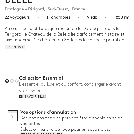
Dordogne - Périgord
,
Sud-Ouest
,
France
22 voyageurs
·
11 chambres
·
9 sdb
·
1850 m²
Au cœur de la pittoresque région de la Dordogne, dans le 
Périgord, le Château de la Belle allie parfaitement histoire et 
luxe moderne. Ce château du XVIIIe siècle se cache parmi des 
jardins luxuriants et des collines ondulantes, avec une vue 
LIRE PLUS
imprenable sur la campagne.

Au Château de la Belle, chaque instant semble suspendu dans 
le temps. Baladez-vous dans ses grandes pièces d’apparat 
imprégnées d’histoire, ou détendez-vous au bord de la 
Collection Essential
piscine, entourée de jardins impeccablement entretenus. Les 
L'essentiel du luxe et du confort, conciergerie avant
vastes terrasses et les espaces extérieurs invitent à partager 
votre séjour.
des repas conviviaux sous le ciel ouvert, dans une atmosphère 
EN SAVOIR PLUS
à la fois raffinée et apaisante.
Vos options d'annulation
31
Des options flexibles peuvent être disponibles selon
vos dates.
Sélectionnez une période pour en savoir plus.