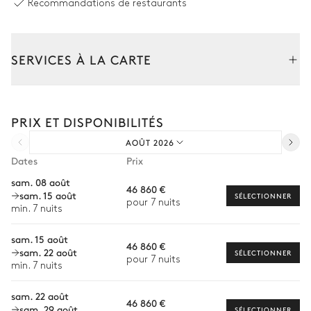
Recommandations de restaurants
Cuisine extérieure
SERVICES À LA CARTE
Ouverte
Composez votre séjour parmi l’ensemble de nos services et de
nos expériences sur mesure.
Terrain de pétanque
PRIX ET DISPONIBILITÉS
Transfert à l'arrivée et au départ
AOÛT 2026
Courses livrées avant l'arrivée
Dates
Prix
Terrain de padel
Location de voiture
sam. 08 août
46 860 €
sam. 15 août
Chef à domicile
SÉLECTIONNER
pour 7 nuits
min. 7 nuits
Personnel de maison supplémentaire
sam. 15 août
46 860 €
Bien-être à domicile
sam. 22 août
SÉLECTIONNER
pour 7 nuits
min. 7 nuits
Babysitter
sam. 22 août
Location de vélo
46 860 €
sam. 29 août
SÉLECTIONNER
Les services proposés peuvent varier selon la saison, la