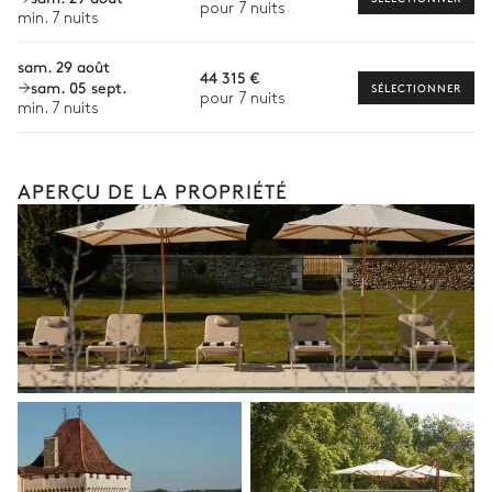
pour 7 nuits
destination ou la disponibilité. Notre conciergerie vous guidera
min. 7 nuits
vers les offres disponibles pour votre séjour.
sam. 29 août
44 315 €
sam. 05 sept.
SÉLECTIONNER
pour 7 nuits
min. 7 nuits
APERÇU DE LA PROPRIÉTÉ