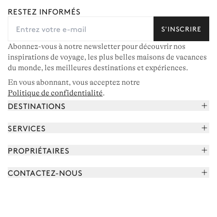
RESTEZ INFORMÉS
S'INSCRIRE
Abonnez-vous à notre newsletter pour découvrir nos
inspirations de voyage, les plus belles maisons de vacances
du monde, les meilleures destinations et expériences.
En vous abonnant, vous acceptez notre
Politique de confidentialité
.
DESTINATIONS
Alpes françaises
SERVICES
Courchevel
Réserver vos vacances
PROPRIÉTAIRES
Corse
Lire le magazine
Rejoindre notre portfolio
Cap Ferret
CONTACTEZ-NOUS
Rencontrer votre concierge
Découvrir nos propriétaires
Saint-Tropez
Nous envoyer un message
Partenaires de voyage
Italie
Programmer un appel
Achetez une maison
Voir plus