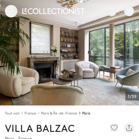
1/39
Tout voir
France
Paris & Île-de-France
Paris
VILLA BALZAC
Paris
,
France