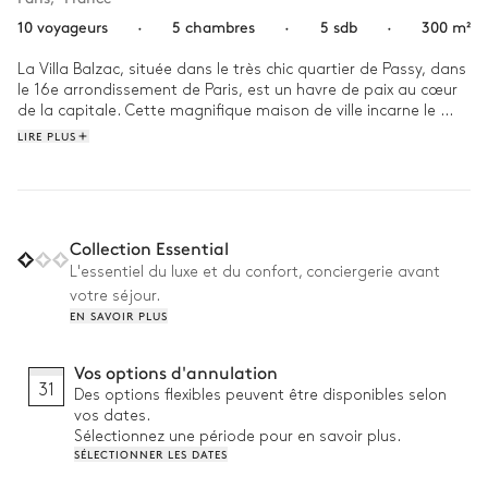
10 voyageurs
·
5 chambres
·
5 sdb
·
300 m²
La Villa Balzac, située dans le très chic quartier de Passy, dans 
le 16e arrondissement de Paris, est un havre de paix au cœur 
de la capitale. Cette magnifique maison de ville incarne le 
meilleur de Paris, entre charme de l'ancien et élégance 
LIRE PLUS
contemporaine.

Le matin, un livre à la main, vous pourrez contempler les 
espaces extérieurs et le jardin magnifiquement entretenus. 
Puis prenez le métro et laissez-vous porter par le tourbillon 
Collection Essential
vibrant de la Ville Lumière ! Rentrez chez vous et détendez-
L'essentiel du luxe et du confort, conciergerie avant
vous en toute tranquillité, que ce soit en regardant un chef-
votre séjour.
d'œuvre français du 7e art dans le home cinéma ou en vous 
EN SAVOIR PLUS
faisant dorloter à domicile dans le sauna ou le hammam de la 
maison. 
Vos options d'annulation
31
Des options flexibles peuvent être disponibles selon
vos dates.
Sélectionnez une période pour en savoir plus.
SÉLECTIONNER LES DATES