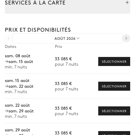
SERVICES À LA CARTE
Composez votre séjour parmi l’ensemble de nos services et de
nos expériences sur mesure.
PRIX ET DISPONIBILITÉS
Transfert à l'arrivée et au départ
AOÛT 2026
Courses livrées avant l'arrivée
Dates
Prix
Location de voiture
sam. 08 août
33 085 €
sam. 15 août
Chef à domicile
SÉLECTIONNER
pour 7 nuits
min. 7 nuits
Personnel de maison supplémentaire
sam. 15 août
33 085 €
Bien-être à domicile
sam. 22 août
SÉLECTIONNER
pour 7 nuits
min. 7 nuits
Babysitter
sam. 22 août
Location de vélo
33 085 €
sam. 29 août
SÉLECTIONNER
Les services proposés peuvent varier selon la saison, la
pour 7 nuits
destination ou la disponibilité. Notre conciergerie vous guidera
min. 7 nuits
vers les offres disponibles pour votre séjour.
sam. 29 août
33 085 €