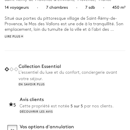
14 voyageurs
·
7 chambres
·
7 sdb
·
450 m²
Situé aux portes du pittoresque village de Saint-Rémy-de-
Provence, le Mas des Vallons est une ode à la tranquillité. Son 
emplacement, loin du tumulte de la ville et à l’abri des 
regards, offre une retraite paisible. Son architecture mêle 
LIRE PLUS
harmonieusement traditions provençales et confort moderne, 
tandis que sa décoration intérieure fusionne les styles avec 
grâce, entre matériaux naturels et de tons chauds.

Une journée au Mas des Vallons commence par un plongeon 
Collection Essential
dans la piscine chauffée, suivie d'une partie de tennis sur le 
L'essentiel du luxe et du confort, conciergerie avant
terrain privé. Après un déjeuner cuisiné au barbecue dans le 
votre séjour.
jardin français, une promenade dans les environs est idéale 
EN SAVOIR PLUS
pour découvrir les charmes du centre-ville, les restaurants et 
les bars ainsi que les commerces locaux. À la tombée de la 
nuit, le foyer de la cheminée vous accueille à bras ouverts 
Avis clients
pour un moment de détente avec votre tribu, face à une vue 
5
5 sur 5
Cette propriété est notée
par nos clients.
sur la nature qui promet des couchers de soleil inoubliables.
DÉCOUVRIR LES AVIS
Vos options d'annulation