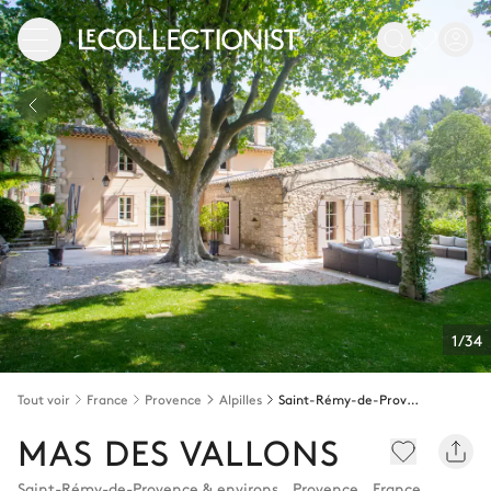
1/34
Tout voir
France
Provence
Alpilles
Saint-Rémy-de-Provence & environs
MAS DES VALLONS
Saint-Rémy-de-Provence & environs
,
Provence
,
France