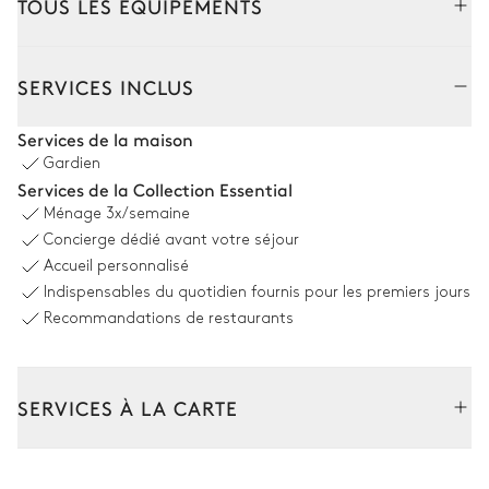
TOUS LES ÉQUIPEMENTS
Extérieur
Intérieur
SERVICES INCLUS
Jardin
Services de la maison
Gardien
Français
Services de la Collection Essential
Ménage
3x/semaine
Table de ping pong
Concierge dédié avant votre séjour
Accueil personnalisé
Salle à manger - Extérieure
Indispensables du quotidien fournis pour les premiers jours
Recommandations de restaurants
Table
Plancha
14 places
SERVICES À LA CARTE
Piscine
Composez votre séjour parmi l’ensemble de nos services et de
nos expériences sur mesure.
Piscine
Douche extérieure