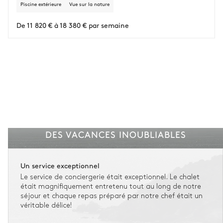
Piscine extérieure
Vue sur la nature
L'assurance flexible est disponible pour tous les séjours jusqu'à 55 555 €.
1
De 11 820 € à 18 380 € par semaine
Entre 59 jours et le jour du check-in : le montant total du séjour est dû.
Voir nos conditions d'assurance
DES VACANCES INOUBLIABLES
Un service exceptionnel
Le service de conciergerie était exceptionnel. Le chalet
était magnifiquement entretenu tout au long de notre
séjour et chaque repas préparé par notre chef était un
véritable délice!