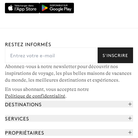
RESTEZ INFORMÉS
S'INSCRIRE
Abonnez-vous à notre newsletter pour découvrir nos
inspirations de voyage, les plus belles maisons de vacances
du monde, les meilleures destinations et expériences.
En vous abonnant, vous acceptez notre
Politique de confidentialité
.
DESTINATIONS
Alpes françaises
SERVICES
Courchevel
Réserver vos vacances
PROPRIÉTAIRES
Corse