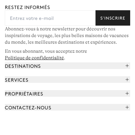
RESTEZ INFORMÉS
S'INSCRIRE
Abonnez-vous à notre newsletter pour découvrir nos
inspirations de voyage, les plus belles maisons de vacances
du monde, les meilleures destinations et expériences.
En vous abonnant, vous acceptez notre
Politique de confidentialité
.
DESTINATIONS
Alpes françaises
SERVICES
Courchevel
Réserver vos vacances
PROPRIÉTAIRES
Corse
Lire le magazine
Rejoindre notre portfolio
Cap Ferret
CONTACTEZ-NOUS
Rencontrer votre concierge
Découvrir nos propriétaires
Saint-Tropez
Nous envoyer un message
Partenaires de voyage
Italie
Programmer un appel
Achetez une maison
Voir plus