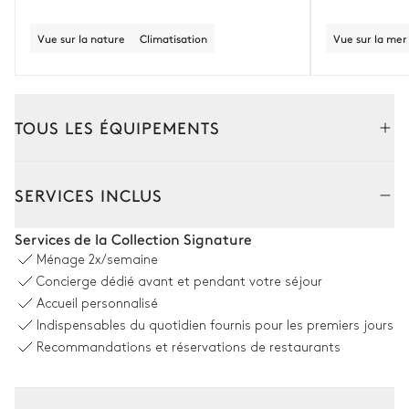
Vue sur la nature
Climatisation
Vue sur la mer
TOUS LES ÉQUIPEMENTS
Extérieur
Intérieur
SERVICES INCLUS
Coin piscine
Services de la Collection Signature
Ménage
2x/semaine
Vue panoramique sur la nature
Concierge dédié avant et pendant votre séjour
Accueil personnalisé
Piscine
6
Transats
Indispensables du quotidien fournis pour les premiers jours
Non chauffée · Au chlore
Dimensions : L = 15m, l = 3m,
Recommandations et réservations de restaurants
profondeur = 1,4m / 1,4m
Douche extérieure