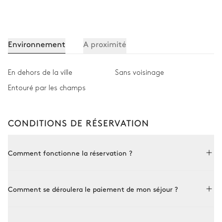
Environnement
A proximité
En dehors de la ville
Sans voisinage
Entouré par les champs
CONDITIONS DE RÉSERVATION
Comment fonctionne la réservation ?
Réserver avec Le Collectionist est à la fois simple et sur
Comment se déroulera le paiement de mon séjour ?
mesure. Choisissez une propriété parmi par notre collection,
réservez en ligne ou consultez l’un de nos conseillers pour plus
de détails. Une fois la propriété choisie et la disponibilité
Afin de confirmer votre réservation, nous vous demanderons
confirmée avec le propriétaire, vous validez la réservation et