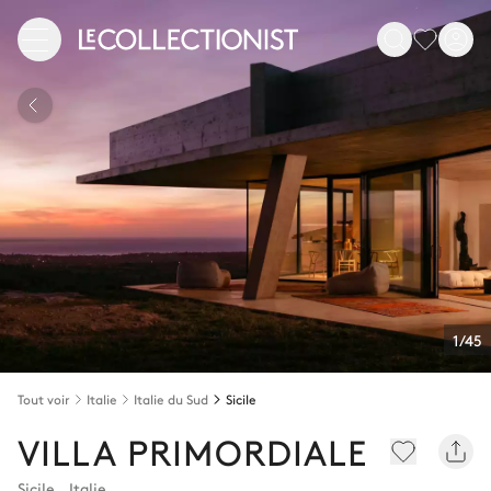
1/45
Tout voir
Italie
Italie du Sud
Sicile
VILLA PRIMORDIALE
Sicile
,
Italie