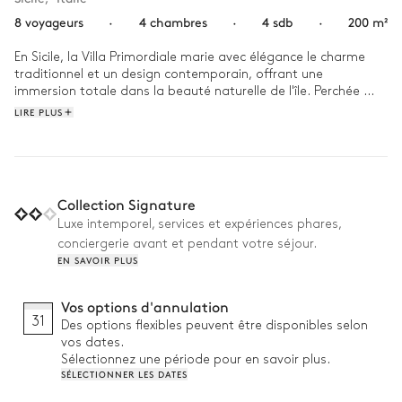
8 voyageurs
·
4 chambres
·
4 sdb
·
200 m²
En Sicile, la Villa Primordiale marie avec élégance le charme 
traditionnel et un design contemporain, offrant une 
immersion totale dans la beauté naturelle de l'île. Perchée 
dans un cadre paisible, elle permet d'explorer la richesse 
LIRE PLUS
culturelle et historique à quelques pas.

Réveillez-vous avec la brise matinale et partez pour une 
promenade à travers les champs environnants. À l'heure du 
déjeuner, dégustez une spécialité locale sous les arcades du 
Collection Signature
jardin. L'après-midi, laissez-vous tenter par une session de 
Luxe intemporel, services et expériences phares,
yoga sur la terrasse avant de savourer une soirée tranquille, 
conciergerie avant et pendant votre séjour.
bercée par la lumière dorée du coucher du soleil.
EN SAVOIR PLUS
Vos options d'annulation
31
Des options flexibles peuvent être disponibles selon
vos dates.
Sélectionnez une période pour en savoir plus.
SÉLECTIONNER LES DATES