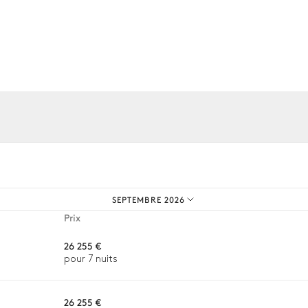
Douche extérieure
os expériences sur mesure.
Réfrigérateur
SEPTEMBRE 2026
Prix
26 255 €
pour 7 nuits
26 255 €