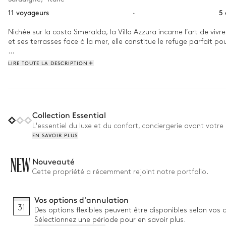
11 voyageurs
·
5
Nichée sur la costa Smeralda, la Villa Azzura incarne l’art de vi
et ses terrasses face à la mer, elle constitue le refuge parfait p
Les journées s’organisent autour de la piscine à débordement surp
LIRE TOUTE LA DESCRIPTION
chambres de la villa, dont une charmante chambre enfant, offrent
Avec un accès à une plage à proximité, la climatisation dans toute l
les plus spectaculaires de Sardaigne.
Collection Essential
L'essentiel du luxe et du confort, conciergerie avant votre 
EN SAVOIR PLUS
NEW
Nouveauté
Cette propriété a récemment rejoint notre portfolio.
Vos options d'annulation
31
Des options flexibles peuvent être disponibles selon vos 
Sélectionnez une période pour en savoir plus.