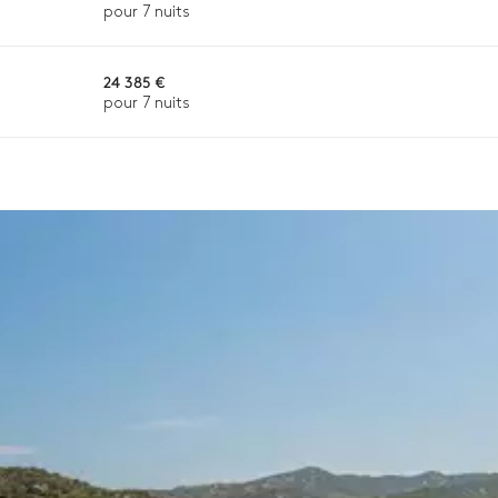
pour 7 nuits
24 385 €
pour 7 nuits
n ou la disponibilité. Notre conciergerie vous guidera vers les offre