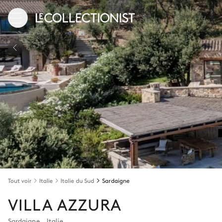
Tout voir
Italie
Italie du Sud
Sardaigne
VILLA AZZURA
Sardaigne
,
Italie