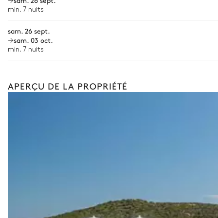
sam. 26 sept.
Babysitter
min. 7 nuits
Avec pelouse
Mediterranéen
Location de vélo
sam. 26 sept.
Location de bateau
sam. 03 oct.
Les services proposés peuvent varier selon la saison, la destinatio
min. 7 nuits
APERÇU DE LA PROPRIÉTÉ