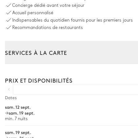
Vue sur la mer
Concierge dédié avant votre séjour
Accueil personnalisé
Piscine
Indispensables du quotidien fournis pour les premiers jours
À débordement
Non chauffée
Recommandations de restaurants
Dimensions : L = 15m, l = 6m
6
Transats
SERVICES À LA CARTE
Espace dinatoire extérieur
Composez votre séjour parmi l’ensemble de nos services et de n
Transfert à l'arrivée et au départ
Vue sur la mer
PRIX ET DISPONIBILITÉS
Courses livrées avant l'arrivée
Table
12 places
Location de voiture
Dates
Machine à glaçons
sam. 12 sept.
Chef à domicile
Piano à gaz
sam. 19 sept.
Personnel de maison supplémentaire
min. 7 nuits
Bien-être à domicile
Jardin
sam. 19 sept.