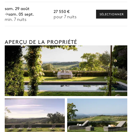
Visites gastronomiques
sam. 29 août
27 550 €
sam. 05 sept.
SÉLECTIONNER
Balade à cheval
pour 7 nuits
min. 7 nuits
Cours de cuisine
Les services et expériences proposés peuvent varier selon la
saison, la destination ou la disponibilité. Notre conciergerie
APERÇU DE LA PROPRIÉTÉ
vous guidera vers les offres disponibles pour votre séjour.