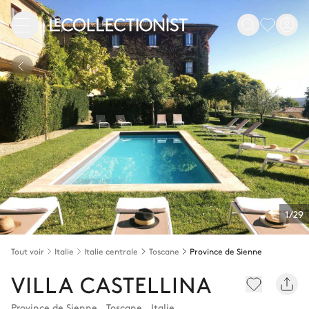
1/29
Tout voir
Italie
Italie centrale
Toscane
Province de Sienne
VILLA CASTELLINA
Province de Sienne
,
Toscane
,
Italie