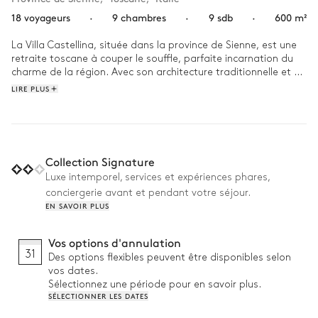
18 voyageurs
·
9 chambres
·
9 sdb
·
600 m²
La Villa Castellina, située dans la province de Sienne, est une 
retraite toscane à couper le souffle, parfaite incarnation du 
charme de la région. Avec son architecture traditionnelle et 
son magnifique jardin, elle est le refuge idéal pour 
LIRE PLUS
d'authentiques vacances à l'italienne.

Commence votre matinée du bon pied en sirotant un délicieux 
café face à une vue extraordinaire sur la nature. Passez votre 
journée à explorer la pittoresque campagne environnante, en 
Collection Signature
vous laissant peut-être tenter par une dégustation de vin 
Luxe intemporel, services et expériences phares,
local. Au coucher du soleil, retrouvez-vous en famille dans la 
conciergerie avant et pendant votre séjour.
superbe salle à manger en plein air pour un somptueux dîner 
EN SAVOIR PLUS
italien, point d'orgue d'une journée parfaite. 
Vos options d'annulation
31
Des options flexibles peuvent être disponibles selon
vos dates.
Sélectionnez une période pour en savoir plus.
SÉLECTIONNER LES DATES