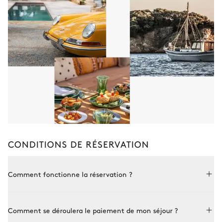
CONDITIONS DE RÉSERVATION
Comment fonctionne la réservation ?
Réserver avec Le Collectionist est à la fois simple et sur
Comment se déroulera le paiement de mon séjour ?
mesure. Choisissez une propriété parmi par notre collection,
réservez en ligne ou consultez l’un de nos conseillers pour plus