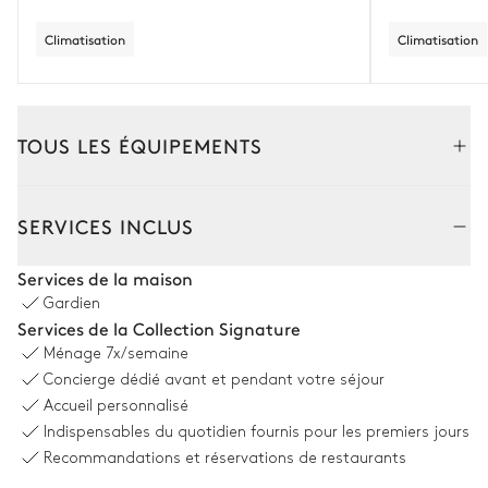
Climatisation
Climatisation
TOUS LES ÉQUIPEMENTS
Extérieur
Intérieur
SERVICES INCLUS
Piscine
Services de la maison
Gardien
Piscine
Transat
Services de la Collection Signature
Chauffable · Au sel
Ménage
7x/semaine
Dimensions : L = 9m, l = 3m,
Concierge dédié avant et pendant votre séjour
profondeur = 1,5m
Accueil personnalisé
Indispensables du quotidien fournis pour les premiers jours
Jardin
Recommandations et réservations de restaurants