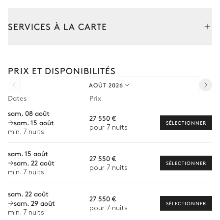
Mediterranéen
SERVICES À LA CARTE
Barbecue
Maison de jeux pour enfants
Potager
Composez votre séjour parmi l’ensemble de nos services et de
nos expériences sur mesure.
PRIX ET DISPONIBILITÉS
Transfert à l'arrivée et au départ
AOÛT 2026
Courses livrées avant l'arrivée
Dates
Prix
Location de voiture
sam. 08 août
27 550 €
sam. 15 août
Chef à domicile
SÉLECTIONNER
pour 7 nuits
min. 7 nuits
Personnel de maison supplémentaire
sam. 15 août
27 550 €
Bien-être à domicile
sam. 22 août
SÉLECTIONNER
pour 7 nuits
min. 7 nuits
Babysitter
sam. 22 août
Location de vélo
27 550 €
sam. 29 août
SÉLECTIONNER
pour 7 nuits
Visites guidées et excursions
min. 7 nuits