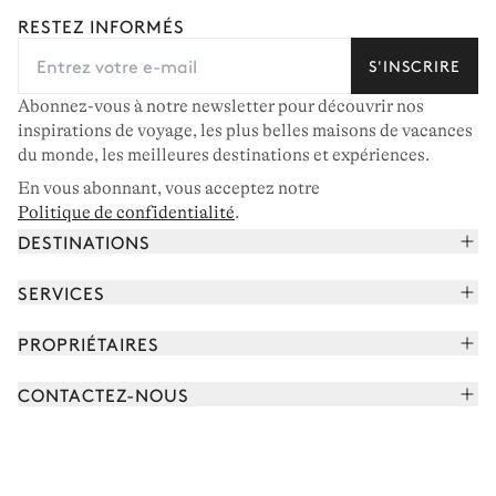
RESTEZ INFORMÉS
S'INSCRIRE
Abonnez-vous à notre newsletter pour découvrir nos
inspirations de voyage, les plus belles maisons de vacances
du monde, les meilleures destinations et expériences.
En vous abonnant, vous acceptez notre
Politique de confidentialité
.
DESTINATIONS
Alpes françaises
SERVICES
Courchevel
Réserver vos vacances
PROPRIÉTAIRES
Corse
Lire le magazine
Rejoindre notre portfolio
Cap Ferret
CONTACTEZ-NOUS
Rencontrer votre concierge
Découvrir nos propriétaires
Saint-Tropez
Nous envoyer un message
Partenaires de voyage
Italie
Programmer un appel
Achetez une maison
Voir plus