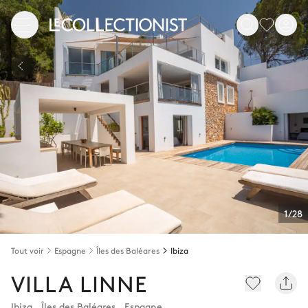
1/28
Tout voir
Espagne
Îles des Baléares
Ibiza
VILLA LINNE
Ibiza
,
Îles des Baléares
,
Espagne