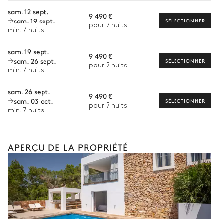
Vue panoramique sur la mer
Personnel de maison supplémentaire
sam. 12 sept.
9 490 €
sam. 19 sept.
SÉLECTIONNER
Bien-être à domicile
pour 7 nuits
4
Transats
min. 7 nuits
Babysitter
sam. 19 sept.
9 490 €
Terrasse
sam. 26 sept.
Location de vélo
SÉLECTIONNER
pour 7 nuits
min. 7 nuits
Location de bateau
Vue panoramique sur la mer
Les services proposés peuvent varier selon la saison, la
sam. 26 sept.
9 490 €
destination ou la disponibilité. Notre conciergerie vous guidera
sam. 03 oct.
SÉLECTIONNER
Canapé-lit (deux places)
Pergola
pour 7 nuits
vers les offres disponibles pour votre séjour.
min. 7 nuits
2
Canapés-lits (une place)
Système son
Sonos
APERÇU DE LA PROPRIÉTÉ
Terrasse couverte
Vue panoramique sur la mer
2
Canapés-lits (deux places)
Système son
Sonos
Smart TV