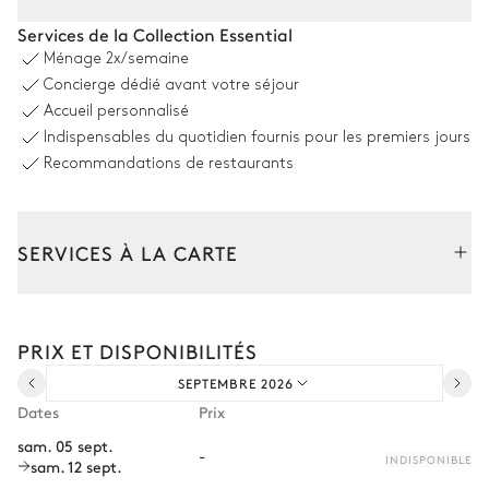
Piscine
Services de la Collection Essential
Ménage
2x/semaine
Piscine
Système son
Concierge dédié avant votre séjour
Chauffable · Au chlore
Sonos
Accueil personnalisé
Dimensions : L = 8m, l = 5m
Parasol
Indispensables du quotidien fournis pour les premiers jours
Douche extérieure
Recommandations de restaurants
8
Transats
Espace dînatoire extérieur
SERVICES À LA CARTE
Table
Lave vaisselle
Composez votre séjour parmi l’ensemble de nos services et de
nos expériences sur mesure.
12 places
Piano à gaz
PRIX ET DISPONIBILITÉS
Transfert à l'arrivée et au départ
Plancha
SEPTEMBRE 2026
Courses livrées avant l'arrivée
Réfrigérateur
Dates
Prix
Location de voiture
sam. 05 sept.
Rooftop
-
INDISPONIBLE
sam. 12 sept.
Chef à domicile