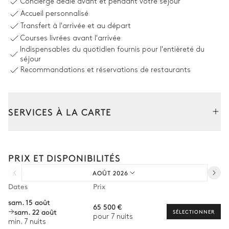
Concierge dédié avant et pendant votre séjour
Non chauffée · Au sel
6
Transats
Accueil personnalisé
Dimensions : L = 13m, l = 4m,
Transfert à l'arrivée et au départ
profondeur = 1,2m / 1,93m
Courses livrées avant l'arrivée
Indispensables du quotidien fournis pour l'entièreté du
Espace dînatoire extérieur
séjour
Recommandations et réservations de restaurants
Table
16 places
SERVICES À LA CARTE
Cuisine extérieure
Composez votre séjour parmi l’ensemble de nos services et de
nos expériences sur mesure.
Réfrigérateur
Barbecue
PRIX ET DISPONIBILITÉS
Location de voiture
Gaz
AOÛT 2026
Chef à domicile
Dates
Prix
Jardin
Personnel de maison supplémentaire
sam. 15 août
65 500 €
sam. 22 août
Bien-être à domicile
SÉLECTIONNER
Avec pelouse
pour 7 nuits
min. 7 nuits