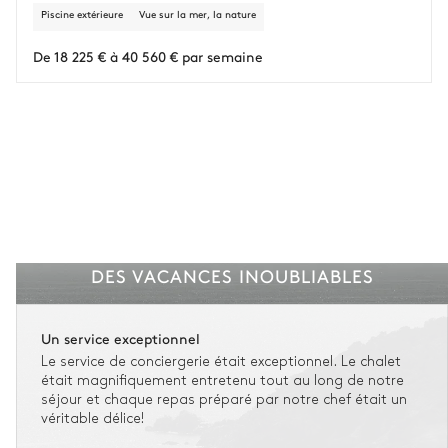
d'imprévus.
Piscine extérieure
Vue sur la mer, la nature
L'assurance flexible est disponible pour tous les séjours jusqu'à 55 555 €.
1
De 18 225 € à 40 560 € par semaine
Entre 59 jours et le jour du check-in : le montant total du séjour est dû.
Voir nos conditions d'assurance
DES VACANCES INOUBLIABLES
Un service exceptionnel
Le service de conciergerie était exceptionnel. Le chalet
était magnifiquement entretenu tout au long de notre
séjour et chaque repas préparé par notre chef était un
véritable délice!