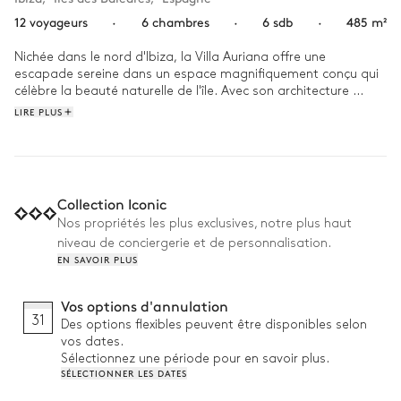
12 voyageurs
·
6 chambres
·
6 sdb
·
485 m²
Nichée dans le nord d'Ibiza, la Villa Auriana offre une 
escapade sereine dans un espace magnifiquement conçu qui 
célèbre la beauté naturelle de l'île. Avec son architecture 
minimaliste, elle s'harmonise parfaitement avec son 
LIRE PLUS
environnement, offrant un refuge intime et exclusif à quelques 
pas de la côte vibrante et des lieux emblématiques de l'île.

Commencez votre journée en vous relaxant au bord de la 
piscine scintillante, en profitant du soleil et de la sérénité. 
Collection Iconic
Lorsque la journée se réchauffe, rassemblez vos amis ou votre 
Nos propriétés les plus exclusives, notre plus haut
famille pour une partie de pétanque amicale ou un match 
niveau de conciergerie et de personnalisation.
animé sur le terrain de volley-ball. L'après-midi, faites une 
EN SAVOIR PLUS
pause sur la terrasse spacieuse, l'endroit idéal pour se 
détendre en buvant un verre ou en discutant tranquillement. 
Pendant ce temps, les enfants peuvent s'amuser dans le 
Vos options d'annulation
terrain de jeu, ce qui garantit un divertissement pour tous les 
31
Des options flexibles peuvent être disponibles selon
âges. À la tombée de la nuit, vous pourrez vous retrouver 
vos dates.
pour un délicieux repas barbecue sous les étoiles, la façon 
Sélectionnez une période pour en savoir plus.
idéale de terminer la journée.
SÉLECTIONNER LES DATES