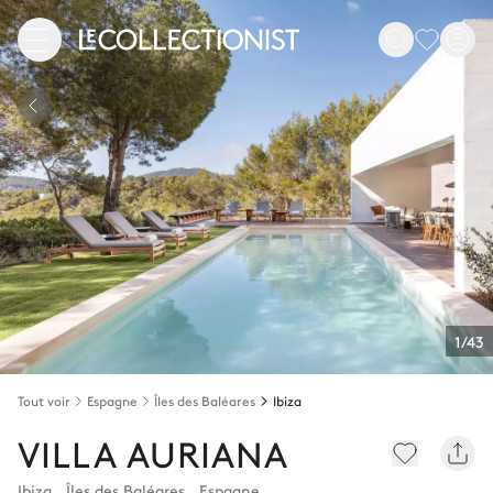
1/43
Tout voir
Espagne
Îles des Baléares
Ibiza
VILLA AURIANA
Ibiza
,
Îles des Baléares
,
Espagne