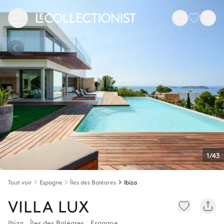
1/43
Tout voir
Espagne
Îles des Baléares
Ibiza
VILLA LUX
Ibiza
,
Îles des Baléares
,
Espagne