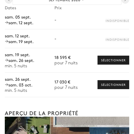
Courses livrées avant l'arrivée
10 places
Gaz
Dates
Prix
Location de voiture
sam. 05 sept.
-
INDISPONIBLE
sam. 12 sept.
Chef à domicile
Personnel de maison supplémentaire
sam. 12 sept.
-
INDISPONIBLE
sam. 19 sept.
Bien-être à domicile
sam. 19 sept.
Babysitter
18 595 €
sam. 26 sept.
SÉLECTIONNER
pour 7 nuits
Location de vélo
min. 5 nuits
Location de bateau
sam. 26 sept.
17 030 €
Les services proposés peuvent varier selon la saison, la
sam. 03 oct.
SÉLECTIONNER
pour 7 nuits
destination ou la disponibilité. Notre conciergerie vous guidera
min. 5 nuits
vers les offres disponibles pour votre séjour.
APERÇU DE LA PROPRIÉTÉ