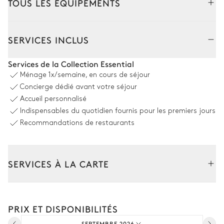
TOUS LES ÉQUIPEMENTS
Extérieur
Intérieur
SERVICES INCLUS
Coin piscine
Services de la Collection Essential
Ménage
1x/semaine, en cours de séjour
Vue panoramique sur la mer
Concierge dédié avant votre séjour
Accueil personnalisé
Piscine
4
Transats
Indispensables du quotidien fournis pour les premiers jours
À débordement
Double transat
Non chauffée · Au sel
Recommandations de restaurants
Dimensions : L = 14m, l = 5m
Douche extérieure
SERVICES À LA CARTE
Dining area extérieur
Composez votre séjour parmi l’ensemble de nos services et de
nos expériences sur mesure.
Vue panoramique sur la mer
PRIX ET DISPONIBILITÉS
Transfert à l'arrivée et au départ
Table
Barbecue
SEPTEMBRE 2026