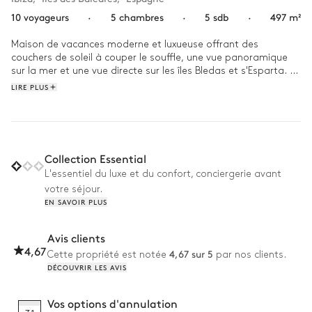
10 voyageurs
·
5 chambres
·
5 sdb
·
497 m²
Maison de vacances moderne et luxueuse offrant des 
couchers de soleil à couper le souffle, une vue panoramique 
sur la mer et une vue directe sur les îles Bledas et s'Esparta. 
Idéalement située à proximité de Cala Moli, Tarida et Vadella, 
LIRE PLUS
dans le quartier paisible de Sant Josep de Sa Talaia.

Une résidence contemporaine, à la fois chaleureuse et 
accueillante. De grandes baies vitrées du sol au plafond 
relient harmonieusement la terrasse et l’espace piscine à 
Collection Essential
l’intérieur, où le salon et la cuisine forment un vaste espace 
L'essentiel du luxe et du confort, conciergerie avant
ouvert.

votre séjour.
EN SAVOIR PLUS
La villa dispose de cinq chambres, dont une suite parentale 
avec un lit double de 180 cm et une salle de bain attenante 
équipée de deux vasques, d’une baignoire et d’une douche. 
Avis clients
Cette chambre bénéficie également d’un patio privé.

4,67
4,67 sur 5
Cette propriété est notée
par nos clients.
Une chambre double est dotée d’un lit king-size et une autre 
DÉCOUVRIR LES AVIS
de deux lits simples ; ces deux pièces partagent une salle de 
bain. Deux autres chambres, chacune avec un lit king-size, 
disposent de leur propre salle de bain privative.
Vos options d'annulation