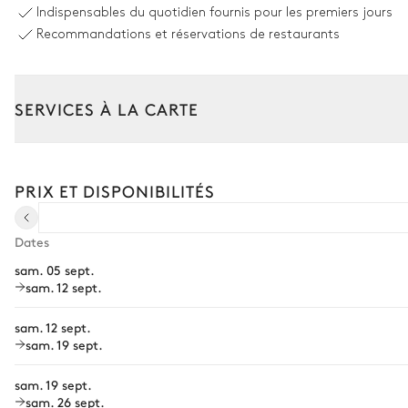
Indispensables du quotidien fournis pour les premiers jours
Transat
Recommandations et réservations de restaurants
Salle à manger extérieure
SERVICES À LA CARTE
Table
12 places
Composez votre séjour parmi l’ensemble de nos services et de n
Transfert à l'arrivée et au départ
PRIX ET DISPONIBILITÉS
Jardin
Courses livrées avant l'arrivée
Location de voiture
Mediterranéen
Dates
sam. 05 sept.
Chef à domicile
sam. 12 sept.
Personnel de maison supplémentaire
sam. 12 sept.
Bien-être à domicile
sam. 19 sept.
Babysitter
sam. 19 sept.
sam. 26 sept.
Location de vélo