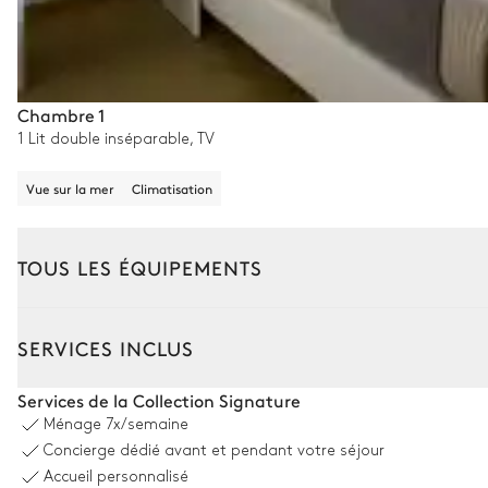
Chambre 1
1 Lit double inséparable, TV
Vue sur la mer
Climatisation
TOUS LES ÉQUIPEMENTS
Extérieur
Intérieur
SERVICES INCLUS
Piscine
Services de la Collection Signature
Ménage
7x/semaine
Piscine
Concierge dédié avant et pendant votre séjour
Chauffable · Au sel
Accueil personnalisé
Dimensions : L = 17m, l = 4m, profondeur = 1,8m