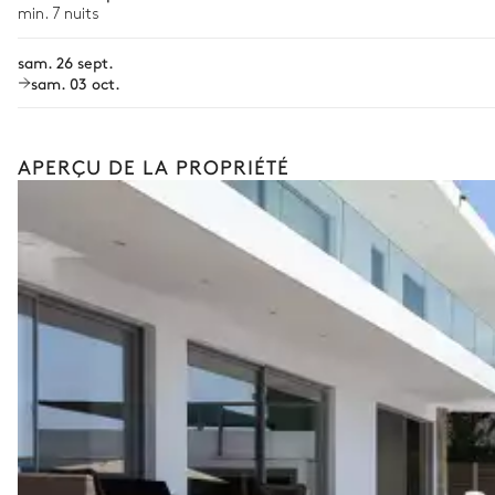
min. 7 nuits
Location de bateau
sam. 26 sept.
Sports nautiques
sam. 03 oct.
Visites guidées et excursions
Visites gastronomiques
APERÇU DE LA PROPRIÉTÉ
Les services et expériences proposés peuvent varier selon la saiso