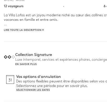
12 voyageurs
·
6
La Villa Lofos est un joyau moderne niché au cœur des collines cré
vacances en famille et entre amis. 

Commencez votre journée par un délicieux petit déjeuner de fruits
LIRE TOUTE LA DESCRIPTION
rassasiés, munissez vous de votre crème solaire et descendez ave
pour visiter son fameux musée archéologique et déguster quelques 
Collection Signature
Luxe intemporel, services et expériences phares, concierge
EN SAVOIR PLUS
Vos options d'annulation
31
Des options flexibles peuvent être disponibles selon vos 
Sélectionnez une période pour en savoir plus.
SÉLECTIONNER LES DATES