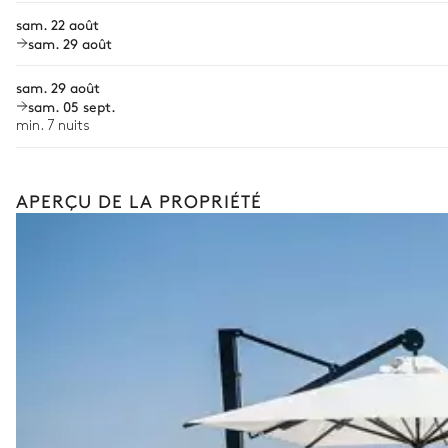
Espace dinatoire extérieur
Location de vélo
sam. 22 août
sam. 29 août
Location de bateau
Table
sam. 29 août
Sports nautiques
14 places
sam. 05 sept.
Visites guidées et excursions
min. 7 nuits
Cinéma plein air
Visites gastronomiques
APERÇU DE LA PROPRIÉTÉ
La liste des services et expériences proposés n'est pas exha
Helipad
organisera un séjour entièrement sur mesure, selon vos env