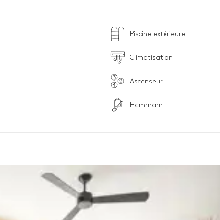
Piscine extérieure
Climatisation
Ascenseur
Hammam