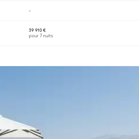
-
39 910 €
pour 7 nuits
ustive et peut varier selon la saison, la destination ou la disponibil
ies, votre groupe et votre inspiration.