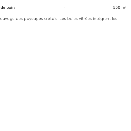
s de bain
·
550 m²
auvage des paysages crétois. Les baies vitrées intègrent les 
 9 salles de bains pour plus de confort et d'intimité. Ici, les 
ennis, puis savourez un repas en plein air avant une soirée 