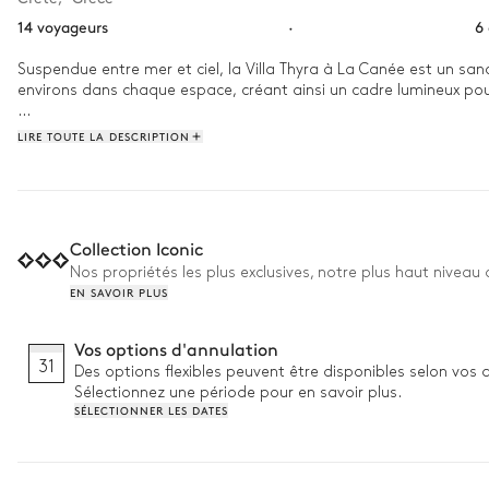
14 voyageurs
·
6
Suspendue entre mer et ciel, la Villa Thyra à La Canée est un san
environs dans chaque espace, créant ainsi un cadre lumineux pour
Conçue pour accueillir jusqu'à 14 personnes, cette villa de 6 chamb
LIRE TOUTE LA DESCRIPTION
journées se déroulent naturellement : commencez par une baignade 
cinéma à l'intérieur ou à l'extérieur.

Pourquoi on l'aime :

Collection Iconic
• Divertissements à l'infini : piscines et cinémas intérieurs et extér
Nos propriétés les plus exclusives, notre plus haut niveau
• Retraite bien-être complète : hammam, sauna, jacuzzi et salle 
EN SAVOIR PLUS
• Accès facile : plage à 2 minutes en voiture et restaurants à que
• Gestionnaire de villa dédié : garantissant un service sans faille 
Vos options d'annulation
31
Des options flexibles peuvent être disponibles selon vos 
Sélectionnez une période pour en savoir plus.
SÉLECTIONNER LES DATES