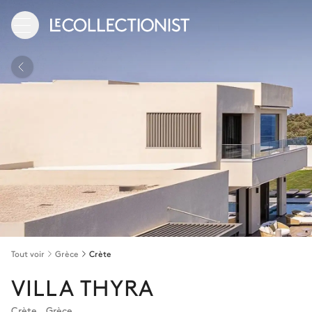
Tout voir
Grèce
Crète
VILLA THYRA
Crète
,
Grèce