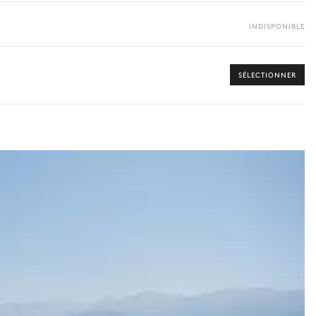
INDISPONIBLE
SÉLECTIONNER
ité. Au sein de notre Collection Iconic, votre concierge personnel