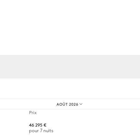
Hydromassage
Chauffable · Au sel
Dimensions : L = 12m, l = 3,75m, p
Jacuzzi
os expériences sur mesure.
AOÛT 2026
Prix
Réfrigérateur
46 295 €
pour 7 nuits