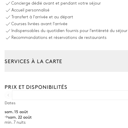
Concierge dédié avant et pendant votre séjour
Piscine
Accueil personnalisé
Non chauffée · Au sel
Transfert à l'arrivée et au départ
Dimensions : L = 22m, l = 4,65m, profondeur = 0,26m / 1,3m
Courses livrées avant l'arrivée
2
Douches extérieures
Indispensables du quotidien fournis pour l'entièreté du séjour
2
Fauteuils
Recommandations et réservations de restaurants
Canapé
SERVICES À LA CARTE
Terrain de tennis
Composez votre séjour parmi l’ensemble de nos services et de n
Location de voiture
Cuisine extérieure
PRIX ET DISPONIBILITÉS
Chef à domicile
Vue sur la mer
Personnel de maison supplémentaire
Dates
Barbecue
sam. 15 août
Bien-être à domicile
Gaz
sam. 22 août
Babysitter
min. 7 nuits