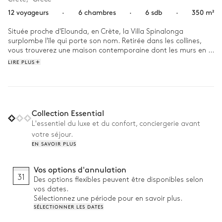
12 voyageurs
·
6 chambres
·
6 sdb
·
350 m²
Située proche d'Elounda, en Crète, la Villa Spinalonga 
surplombe l'île qui porte son nom. Retirée dans les collines, 
vous trouverez une maison contemporaine dont les murs en 
pierre cachent un intérieur moderne et élégant.

LIRE PLUS
Commencez votre journée par un peu d'activité physique dans 
la salle de sport, avant un plongeon dans la piscine 
scintillante pour vous rafraîchir. Ensuite, installez-vous sur une 
chaise longue pour sécher au soleil, un livre à la main. Une fois 
Collection Essential
toute la famille réveillée, dégustez un délicieux petit-déjeuner 
L'essentiel du luxe et du confort, conciergerie avant
composé de fruits frais et de yaourts grecs sous la pergola - 
votre séjour.
ou passez directement à un déjeuner cuisiné au barbecue, 
EN SAVOIR PLUS
selon l'heure jusqu'à laquelle votre tribu aime faire la grasse 
matinée ! L'après-midi, promenez-vous dans le jardin 
méditerranéen ou prélassez-vous au soleil sur l'un des 
Vos options d'annulation
transats. À la tombée de la nuit, ne manquez pas le coucher 
31
Des options flexibles peuvent être disponibles selon
de soleil sur la mer et les montagnes. Enfin, terminez votre 
vos dates.
journée dans le home cinéma, avec votre film préféré sur 
Sélectionnez une période pour en savoir plus.
grand écran et l'odeur du pop-corn dans l'air.
SÉLECTIONNER LES DATES