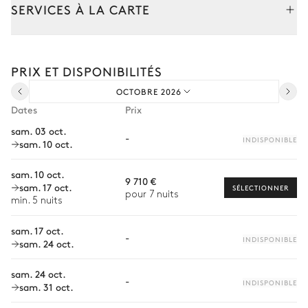
À débordement
SERVICES À LA CARTE
Chauffable · Au chlore
Dimensions : L = 12m,
profondeur = 1,3m
Composez votre séjour parmi l’ensemble de nos services et de
nos expériences sur mesure.
PRIX ET DISPONIBILITÉS
Transfert à l'arrivée et au départ
Jardin
OCTOBRE 2026
Courses livrées avant l'arrivée
Dates
Prix
Mediterranéen
Location de voiture
sam. 03 oct.
-
INDISPONIBLE
sam. 10 oct.
Chef à domicile
Personnel de maison supplémentaire
sam. 10 oct.
9 710 €
sam. 17 oct.
SÉLECTIONNER
Bien-être à domicile
pour 7 nuits
min. 5 nuits
Babysitter
sam. 17 oct.
-
INDISPONIBLE
sam. 24 oct.
Location de vélo
Location de bateau
sam. 24 oct.
-
Les services proposés peuvent varier selon la saison, la
INDISPONIBLE
sam. 31 oct.
destination ou la disponibilité. Notre conciergerie vous guidera
vers les offres disponibles pour votre séjour.