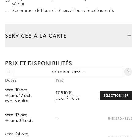
séjour
Barbecue
Machine à glaçons
Recommandations et réservations de restaurants
Gaz
Four à pizza
SERVICES À LA CARTE
Espace dînatoire extérieur
Composez votre séjour parmi l’ensemble de nos services et de
nos expériences sur mesure.
Table
PRIX ET DISPONIBILITÉS
Location de voiture
14 places
OCTOBRE 2026
Chef à domicile
Dates
Prix
Jardin
Personnel de maison supplémentaire
sam. 10 oct.
17 510 €
sam. 17 oct.
Bien-être à domicile
SÉLECTIONNER
pour 7 nuits
min. 5 nuits
Salon extérieur
Babysitter
sam. 17 oct.
-
Location de vélo
INDISPONIBLE
sam. 24 oct.
Location de bateau
Terrasse de yoga en plein air
sam. 24 oct.
-