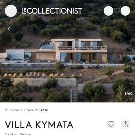
1/69
Tout voir
Grèce
Crète
VILLA KYMATA
Crète
,
Grèce