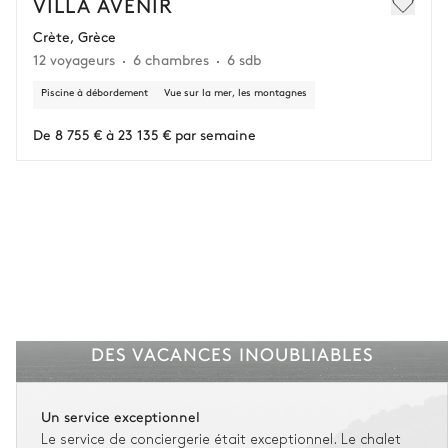
VILLA AVENIR
remboursement de 25 000 € (assurance déduite, hors conciergerie).
Crète, Grèce
12 voyageurs
6 chambres
6 sdb
Vous gardez une marge de manœuvre en cas
d'imprévus.
Piscine à débordement
Vue sur la mer, les montagnes
L'assurance flexible est disponible pour tous les séjours jusqu'à 55 555 €.
1
De 8 755 € à 23 135 € par semaine
Entre 59 jours et le jour du check-in : le montant total du séjour est dû.
Voir nos conditions d'assurance
DES VACANCES INOUBLIABLES
Un service exceptionnel
Le service de conciergerie était exceptionnel. Le chalet