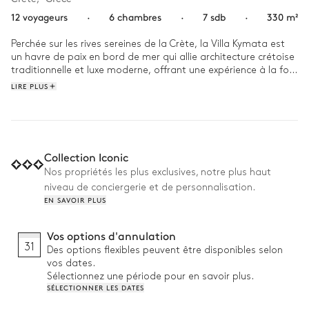
12 voyageurs
·
6 chambres
·
7 sdb
·
330 m²
Perchée sur les rives sereines de la Crète, la Villa Kymata est 
un havre de paix en bord de mer qui allie architecture crétoise 
traditionnelle et luxe moderne, offrant une expérience à la fois 
authentique et sophistiquée. Grâce à son emplacement isolé, 
LIRE PLUS
vous pourrez profiter de vues ininterrompues sur la mer 
d'azur, créant ainsi une ambiance paisible propice à la 
détente.

Commencez votre journée par un plongeon rafraîchissant 
Collection Iconic
dans la piscine à débordement, où l'eau semble se fondre 
Nos propriétés les plus exclusives, notre plus haut
sans effort dans l'horizon, créant ainsi une atmosphère 
niveau de conciergerie et de personnalisation.
paisible. Lorsque le soleil se lève, vous pouvez vous retirer 
EN SAVOIR PLUS
dans le sauna privé pour un moment de relaxation profonde, 
laissant la chaleur faire fondre toute tension restante. Passez 
l'après-midi à vous prélasser au bord de la piscine, la douce 
Vos options d'annulation
brise marine et la vue panoramique sur l'île renforçant chaque 
31
Des options flexibles peuvent être disponibles selon
instant de calme. Le soir venu, rassemblez-vous autour du 
vos dates.
barbecue pour un dîner en plein air, en savourant des 
Sélectionnez une période pour en savoir plus.
spécialités locales sous un ciel étoilé.
SÉLECTIONNER LES DATES