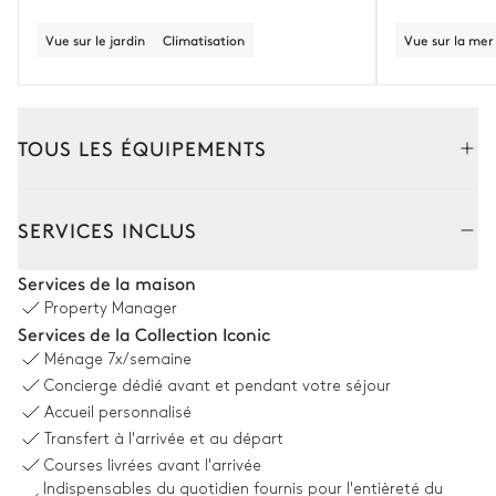
Vue sur le jardin
Climatisation
Vue sur la mer
TOUS LES ÉQUIPEMENTS
Extérieur
Intérieur
SERVICES INCLUS
Coin piscine
Services de la maison
Property Manager
Piscine
Douche extérieure
Services de la Collection Iconic
À débordement
Ménage
7x/semaine
Chauffable · Au chlore
Concierge dédié avant et pendant votre séjour
Dimensions : L = 16m, l = 5m,
profondeur = 0,5m / 1,7m
Accueil personnalisé
Transfert à l'arrivée et au départ
Courses livrées avant l'arrivée
Cuisine extérieure
Indispensables du quotidien fournis pour l'entièreté du