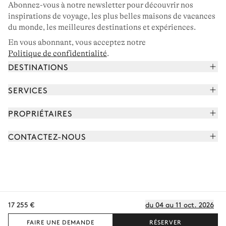
Abonnez-vous à notre newsletter pour découvrir nos
inspirations de voyage, les plus belles maisons de vacances
du monde, les meilleures destinations et expériences.
En vous abonnant, vous acceptez notre
Politique de confidentialité
.
DESTINATIONS
Alpes françaises
SERVICES
Courchevel
Réserver vos vacances
PROPRIÉTAIRES
Corse
Lire le magazine
Rejoindre notre portfolio
Cap Ferret
CONTACTEZ-NOUS
Rencontrer votre concierge
Découvrir nos propriétaires
Saint-Tropez
Nous envoyer un message
Partenaires de voyage
Italie
Programmer un appel
Achetez une maison
Voir plus
FAQ
FR - €
Carrières
17 255 €
du 04 au 11 oct. 2026
Politique de confidentialité
Conditions des cookies
Conditions d'utilisation
CGV
Plan du site
© 2026 Tous droits réservés
FAIRE UNE DEMANDE
RÉSERVER