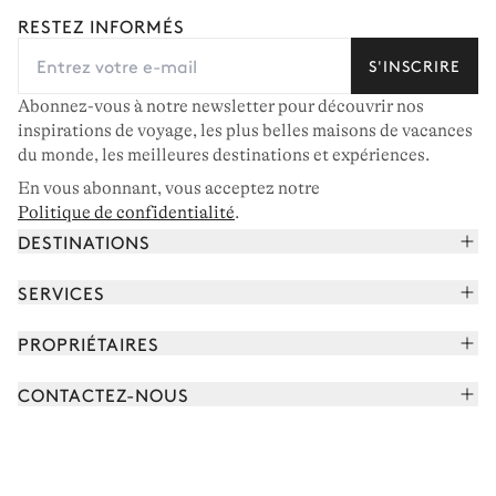
RESTEZ INFORMÉS
S'INSCRIRE
Abonnez-vous à notre newsletter pour découvrir nos
inspirations de voyage, les plus belles maisons de vacances
du monde, les meilleures destinations et expériences.
En vous abonnant, vous acceptez notre
Politique de confidentialité
.
DESTINATIONS
Alpes françaises
SERVICES
Courchevel
Réserver vos vacances
PROPRIÉTAIRES
Corse
Lire le magazine
Rejoindre notre portfolio
Cap Ferret
CONTACTEZ-NOUS
Rencontrer votre concierge
Découvrir nos propriétaires
Saint-Tropez
Nous envoyer un message
Partenaires de voyage
Italie
Programmer un appel
Achetez une maison
Voir plus