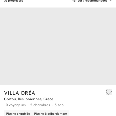
32 propriétés
Trier par : recommandées
VILLA ORÉA
Corfou, Îles Ioniennes, Grèce
10 voyageurs
5 chambres
5 sdb
Piscine chauffée
Piscine à débordement