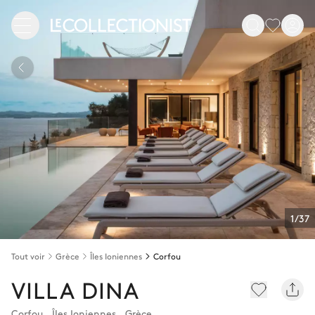
1/37
Tout voir
Grèce
Îles Ioniennes
Corfou
VILLA DINA
Corfou
,
Îles Ioniennes
,
Grèce