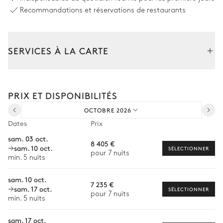
Douche extérieure
Chauffable
Recommandations et réservations de restaurants
Dimensions : L = 17m, l = 3m,
profondeur = 0,8m / 1,4m
SERVICES À LA CARTE
Terrasse couverte
Composez votre séjour parmi l’ensemble de nos services et de
Vue sur la mer
nos expériences sur mesure.
PRIX ET DISPONIBILITÉS
Transfert à l'arrivée et au départ
Barbecue
Canapé
OCTOBRE 2026
Courses livrées avant l'arrivée
Pergola
6
Fauteuils
Dates
Prix
Location de voiture
sam. 03 oct.
8 405 €
Jardin
sam. 10 oct.
Chef à domicile
SÉLECTIONNER
pour 7 nuits
min. 5 nuits
Personnel de maison supplémentaire
Vue sur la mer
Mediterranéen
sam. 10 oct.
7 235 €
Bien-être à domicile
sam. 17 oct.
SÉLECTIONNER
pour 7 nuits
min. 5 nuits
Babysitter
Espace dînatoire extérieur
sam. 17 oct.
Location de vélo