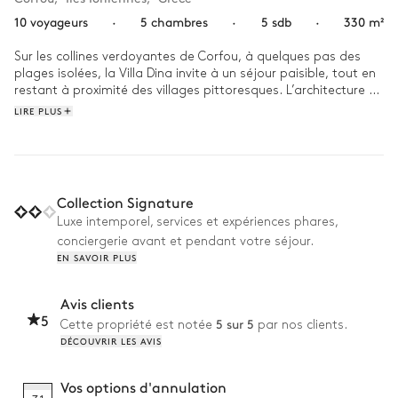
10 voyageurs
·
5 chambres
·
5 sdb
·
330 m²
Sur les collines verdoyantes de Corfou, à quelques pas des 
plages isolées, la Villa Dina invite à un séjour paisible, tout en 
restant à proximité des villages pittoresques. L’architecture 
contemporaine s’intègre parfaitement dans ce cadre 
LIRE PLUS
enchanteur.

Le matin, plongez dans la piscine avant de savourer un café 
sur la terrasse, entouré de vos proches. L’après-midi, les 
enfants jouent dans les jardins pendant que vous vous 
Collection Signature
détendez sous la pergola. Le soir, un dîner en famille sur la 
Luxe intemporel, services et expériences phares,
terrasse, avec vue sur la mer, termine la journée en beauté.
conciergerie avant et pendant votre séjour.
EN SAVOIR PLUS
Avis clients
5
5 sur 5
Cette propriété est notée
par nos clients.
DÉCOUVRIR LES AVIS
Vos options d'annulation