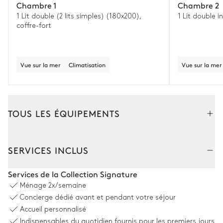
Chambre 1
Chambre 2
1 Lit double (2 lits simples) (180x200),
1 Lit double 
coffre-fort
Vue sur la mer
Climatisation
Vue sur la mer
TOUS LES ÉQUIPEMENTS
Extérieur
Intérieur
SERVICES INCLUS
Coin piscine
Services de la Collection Signature
Ménage
2x/semaine
Vue sur la mer
Concierge dédié avant et pendant votre séjour
Accueil personnalisé
8
Transats
Piscine
Indispensables du quotidien fournis pour les premiers jours
À débordement