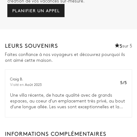
création de vos vacances sur-mesure.
PLANIFIER UN APPEL
LEURS SOUVENIRS
5
sur 5
Faites confiance à nos voyageurs et découvrez pourquoi ils
ont aimé cette maison.
Craig B.
5/5
Août 2023
Visité en
Une villa récente, de haute qualité avec de grands
espaces, au coeur d'un emplacement très privé, au bout
d'une longue allée. Les vues sont exceptionnelles et la
grande piscine à débordement est idéale pour faire des
longueurs. La maison est située dans le nord-est de l'île,
à proximité de très bons restaurants, mais vous aurez
besoin d'une voiture ou d'un vélo pour vous déplacer.
INFORMATIONS COMPLÉMENTAIRES