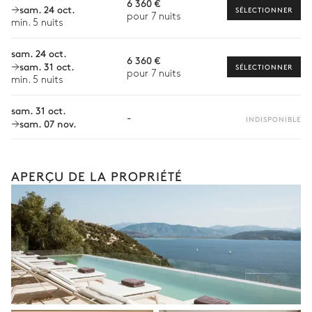
6 360 €
sam. 24 oct.
SÉLECTIONNER
Table
pour 7 nuits
Location de bateau
min. 5 nuits
10 places
Sports nautiques
sam. 24 oct.
6 360 €
sam. 31 oct.
SÉLECTIONNER
Visites guidées et excursions
pour 7 nuits
min. 5 nuits
Visites gastronomiques
sam. 31 oct.
Les services et expériences proposés peuvent varier selon la
-
INDISPONIBLE
sam. 07 nov.
saison, la destination ou la disponibilité. Notre conciergerie
vous guidera vers les offres disponibles pour votre séjour.
APERÇU DE LA PROPRIÉTÉ