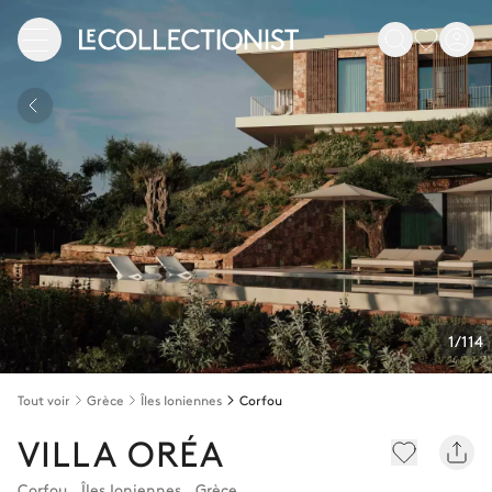
1/114
Tout voir
Grèce
Îles Ioniennes
Corfou
VILLA ORÉA
Corfou
,
Îles Ioniennes
,
Grèce