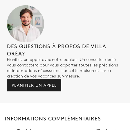
Terrain de pétanque
Privé
Jardin
DES QUESTIONS À PROPOS DE VILLA
ORÉA?
Mediterranéen
Planifiez un appel avec notre équipe ! Un conseiller dédié
vous contactera pour vous apporter toutes les précisions
Table de ping pong
et informations nécessaires sur cette maison et sur la
création de vos vacances sur-mesure.
Rooftop
PLANIFIER UN APPEL
Vue sur la mer
2
Canapés
Système son
INFORMATIONS COMPLÉMENTAIRES
Sonos