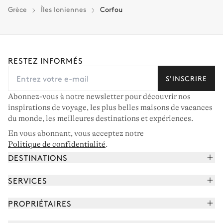
Grèce
Îles Ioniennes
Corfou
RESTEZ INFORMÉS
S'INSCRIRE
Abonnez-vous à notre newsletter pour découvrir nos
inspirations de voyage, les plus belles maisons de vacances
du monde, les meilleures destinations et expériences.
En vous abonnant, vous acceptez notre
Politique de confidentialité
.
DESTINATIONS
Alpes françaises
SERVICES
Courchevel
Réserver vos vacances
PROPRIÉTAIRES
Corse
Lire le magazine
Rejoindre notre portfolio
Cap Ferret