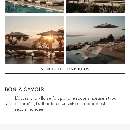
Cuisine éxterieure - Dépendance
Vasque simple
Lave vaisselle
Four à micro-ondes
Congélateur
Cafetière à dosette
2
Pianos à gaz
Nespresso
2
Réfrigérateurs
Espace dinatoire extérieur - Dépendance
VOIR TOUTES LES PHOTOS
Table
Canapé
4 places
BON À SAVOIR
L’accès à la villa se fait par une route sinueuse et/ou
Terrain de padel
escarpée ; l’utilisation d’un véhicule adapté est
recommandée.
Privé