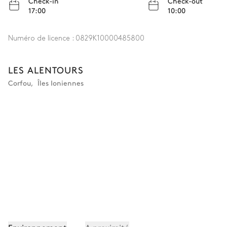
Check-in
Check-out
Terrasse couverte
17:00
10:00
Vue sur la mer
Numéro de licence :
0829K10000485800
2
Transats
LES ALENTOURS
Corfou
,
Îles Ioniennes