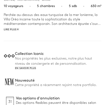
10 voyageurs
·
5 chambres
·
5 sdb
·
630 m²
Perchée au-dessus des eaux turquoise de la mer Ionienne, la 
Villa Oréa incarne toute la sophistication du style 
méditerranéen contemporain. Son architecture épurée s’ouvre 
sur la mer et le ciel, baignant les espaces de lumière et offrant 
LIRE PLUS
des panoramas saisissants. 

D'une superficie de 630 m², la villa peut accueillir jusqu'à 10 
personnes dans 5 chambres et 5 salles de bains, réparties 
entre une maison principale et une maison d'amis pour plus 
Collection Iconic
d'intimité. Les journées s’organisent autour de la piscine à 
Nos propriétés les plus exclusives, notre plus haut
débordement face à la mer, les déjeuners se partagent sous 
niveau de conciergerie et de personnalisation.
la pergola, et les soirées se prolongent sur le rooftop face au 
EN SAVOIR PLUS
coucher du soleil. 

Pourquoi on l'aime :

NEW
Nouveauté
Cette propriété a récemment rejoint notre portfolio.
• Vie en plein air : cuisine et salle à manger, padel, pétanque 
et terrasse sur le toit

• Aménagement spacieux : maison principale et maison 
Vos options d'annulation
d'amis offrent flexibilité pour les grands groupes

31
Des options flexibles peuvent être disponibles selon
• Préparation des lits le soir : profitez d'une touche raffinée 