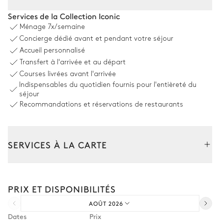
Coin piscine
Services de la Collection Iconic
Ménage
7x/semaine
Vue sur la mer
Concierge dédié avant et pendant votre séjour
Accueil personnalisé
9
Transats
Piscine
Transfert à l'arrivée et au départ
À débordement · Nage à
Douche extérieure
contre-courant ·
Courses livrées avant l'arrivée
Hydromassage
Indispensables du quotidien fournis pour l'entièreté du
Chauffée · Au sel
séjour
Dimensions : L = 25m, l = 15m
Recommandations et réservations de restaurants
3
Parasol(s)
SERVICES À LA CARTE
Coin piscine - Guest House
Composez votre séjour parmi l’ensemble de nos services et de
Vue sur la mer
nos expériences sur mesure.
PRIX ET DISPONIBILITÉS
Location de voiture
6
Transats
Piscine
À débordement · Nage à
AOÛT 2026
Parasol
Chef à domicile
contre-courant
Dates
Prix
Non chauffée · Au sel