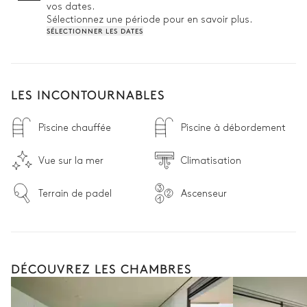
vos dates.
qui rendra votre séjour encore plus agréable
Sélectionnez une période pour en savoir plus.
SÉLECTIONNER LES DATES
LES INCONTOURNABLES
Piscine chauffée
Piscine à débordement
Vue sur la mer
Climatisation
Terrain de padel
Ascenseur
DÉCOUVREZ LES CHAMBRES