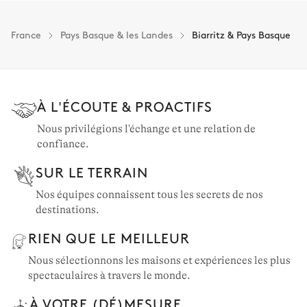
Biarritz: 7 propriétés
Saint-Jean-de-Luz et environs: 6 propriétés
France
Pays Basque & les Landes
Biarritz & Pays Basque
Guéthary & environs: 5 propriétés
À L'ÉCOUTE & PROACTIFS
Nous privilégions l'échange et une relation de
confiance.
SUR LE TERRAIN
Nos équipes connaissent tous les secrets de nos
destinations.
RIEN QUE LE MEILLEUR
Nous sélectionnons les maisons et expériences les plus
spectaculaires à travers le monde.
À VOTRE (DÉ)MESURE