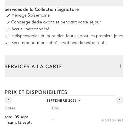
Piscine
Services de la Collection Signature
Ménage
3x/semaine
Piscine
2
Parasol(s)
Concierge dédié avant et pendant votre séjour
Chauffable
Douche extérieure
Accueil personnalisé
Dimensions : L = 11m, l = 4m
Indispensables du quotidien fournis pour les premiers jours
4
Transats
Recommandations et réservations de restaurants
Jardin
SERVICES À LA CARTE
Avec pelouse
Composez votre séjour parmi l’ensemble de nos services et de
nos expériences sur mesure.
Terrasse
PRIX ET DISPONIBILITÉS
Transfert à l'arrivée et au départ
SEPTEMBRE 2026
Courses livrées avant l'arrivée
Vue sur le jardin
Dates
Prix
Location de voiture
sam. 05 sept.
2
Canapés
Table
-
INDISPONIBLE
sam. 12 sept.
Chef à domicile
14 places
Fauteuil