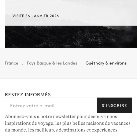
Récupérez 90% des sommes déjà versées.
VISITÉ EN JANVIER 2026
En cas d’annulation 60 jours avant l'arrivée, dans la limite d'un
remboursement de 25 000 € (assurance déduite, hors conciergerie).
Vous gardez une marge de manœuvre en cas
d'imprévus.
L'assurance flexible est disponible pour tous les séjours jusqu'à 55 555 €.
1
France
Pays Basque & les Landes
Guéthary & environs
Entre 59 jours et le jour du check-in : le montant total du séjour est dû.
Voir nos conditions d'assurance
RESTEZ INFORMÉS
S'INSCRIRE
Abonnez-vous à notre newsletter pour découvrir nos
inspirations de voyage, les plus belles maisons de vacances
du monde, les meilleures destinations et expériences.