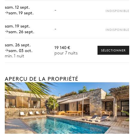
Plancha
Personnel de maison supplémentaire
sam. 12 sept.
-
INDISPONIBLE
sam. 19 sept.
Bien-être à domicile
sam. 19 sept.
Babysitter
-
INDISPONIBLE
sam. 26 sept.
Location de vélo
sam. 26 sept.
19 140 €
Location de bateau
sam. 03 oct.
SÉLECTIONNER
pour 7 nuits
min. 1 nuit
Sports nautiques
Visites guidées et excursions
APERÇU DE LA PROPRIÉTÉ
Visites gastronomiques
Les services et expériences proposés peuvent varier selon la
saison, la destination ou la disponibilité. Notre conciergerie
vous guidera vers les offres disponibles pour votre séjour.