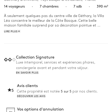
14 voyageurs
·
7 chambres
·
7 sdb
·
390 m²
À seulement quelques pas du centre-ville de Géthary, la Villa 
Léa concentre le meilleur de la Côte Basque. Cette belle 
maison familiale surprend par sa décoration pointue et 
contemporaine. La Villa Léa est le refuge parfait pour passer 
LIRE PLUS
un été chic et confidentiel, à l'image du Sud-Ouest. 

De bon matin, petits et grands pourront marcher jusqu'à la 
plage et  s'essayer au surf, tradiction locale par excellence. 
Rassemblez ensuite  famille et amis pour un déjeuner al fresco 
Collection Signature
à l'ombre du patio, avant de lancer un concours de plongeons 
Luxe intemporel, services et expériences phares,
dans la piscine. Finissez la journée en beauté avec un dîner en 
conciergerie avant et pendant votre séjour.
ville dans l'un des nombreux restaurants de Géthary, et 
EN SAVOIR PLUS
rentrez à la Villa pour une partie de billard. 
Avis clients
5
5 sur 5
Cette propriété est notée
par nos clients.
DÉCOUVRIR LES AVIS
Vos options d'annulation