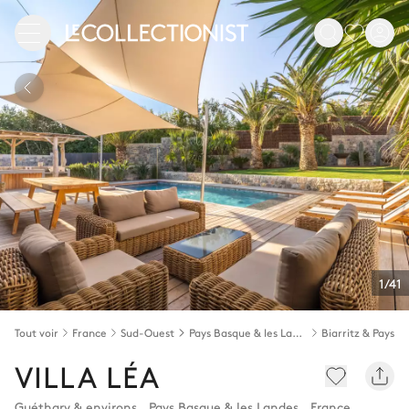
1/41
Tout voir
France
Sud-Ouest
Pays Basque & les Landes
Biarritz & Pays B
VILLA LÉA
Guéthary & environs
,
Pays Basque & les Landes
,
France