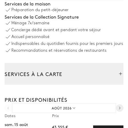
Services de la maison
Préparation du petit-déjeuner
Vue sur la nature
Services de la Collection Signature
Ménage
7x/semaine
Piscine
Concierge dédié avant et pendant votre séjour
Chauffable · Au chlore
Accueil personnalisé
Indispensables du quotidien fournis pour les premiers jours
Jardin
Recommandations et réservations de restaurants
Arboré
Avec pelouse
SERVICES À LA CARTE
Terrasse couverte
Composez votre séjour parmi l’ensemble de nos services et de
nos expériences sur mesure.
Vue sur la nature
PRIX ET DISPONIBILITÉS
Transfert à l'arrivée et au départ
AOÛT 2026
Table
Courses livrées avant l'arrivée
14 places
Dates
Prix
Location de voiture
sam. 15 août
43 355 €