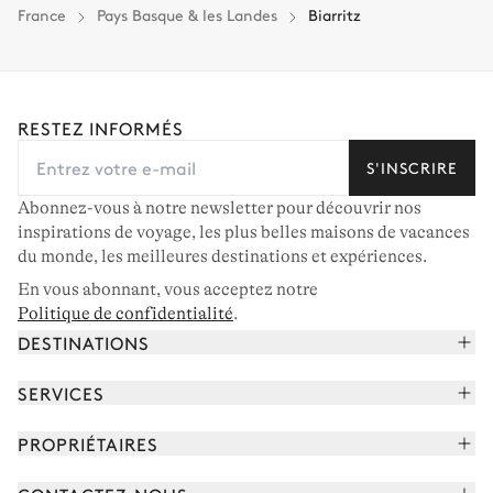
France
Pays Basque & les Landes
Biarritz
RESTEZ INFORMÉS
S'INSCRIRE
Abonnez-vous à notre newsletter pour découvrir nos
inspirations de voyage, les plus belles maisons de vacances
du monde, les meilleures destinations et expériences.
En vous abonnant, vous acceptez notre
Politique de confidentialité
.
DESTINATIONS
Alpes françaises
SERVICES
Courchevel
Réserver vos vacances
PROPRIÉTAIRES
Corse
Lire le magazine
Rejoindre notre portfolio
Cap Ferret