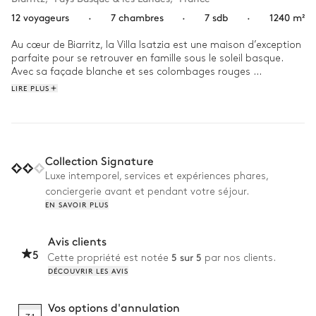
12 voyageurs
·
7 chambres
·
7 sdb
·
1240 m²
Au cœur de Biarritz, la Villa Isatzia est une maison d’exception 
parfaite pour se retrouver en famille sous le soleil basque. 
Avec sa façade blanche et ses colombages rouges 
traditionnels, et son intérieur charmant alliant cachet d’antan 
LIRE PLUS
et touches design, ce havre de sérénité est idéal pour une 
escapade en bord de mer. 

Une fois votre séance de sport matinale terminée, plongez 
dans la piscine pour vous rafraîchir avant de déguster un 
Collection Signature
délicieux petit-déjeuner préparé pour vous. Complètement 
Luxe intemporel, services et expériences phares,
sec, enfourchez un vélo et pédalez quelques minutes pour 
conciergerie avant et pendant votre séjour.
vous rendre sur la Grande Plage de Biarritz, où vous pourrez 
EN SAVOIR PLUS
profiter d’un moment de farniente jusqu’au coucher du soleil.
Avis clients
5
5 sur 5
Cette propriété est notée
par nos clients.
DÉCOUVRIR LES AVIS
Vos options d'annulation