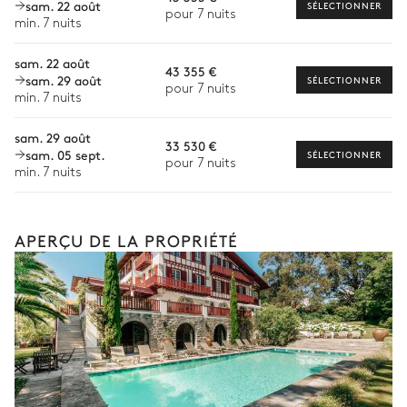
sam. 22 août
Chef à domicile
SÉLECTIONNER
pour 7 nuits
min. 7 nuits
Personnel de maison supplémentaire
sam. 22 août
43 355 €
Bien-être à domicile
sam. 29 août
SÉLECTIONNER
pour 7 nuits
min. 7 nuits
Babysitter
sam. 29 août
Location de vélo
33 530 €
sam. 05 sept.
SÉLECTIONNER
pour 7 nuits
Location de bateau
min. 7 nuits
Sports nautiques
Visites guidées et excursions
APERÇU DE LA PROPRIÉTÉ
Visites gastronomiques
Les services et expériences proposés peuvent varier selon la
saison, la destination ou la disponibilité. Notre conciergerie
vous guidera vers les offres disponibles pour votre séjour.