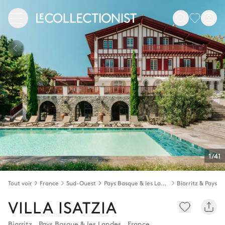
1/41
Tout voir
France
Sud-Ouest
Pays Basque & les Landes
Biarritz & Pays B
VILLA ISATZIA
Biarritz
,
Pays Basque & les Landes
,
France