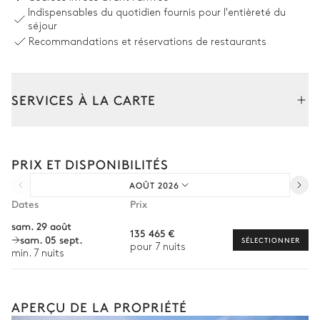
Indispensables du quotidien fournis pour l'entièreté du
Arboré
Avec pelouse
séjour
Recommandations et réservations de restaurants
SERVICES À LA CARTE
Composez votre séjour parmi l’ensemble de nos services et de
nos expériences sur mesure.
PRIX ET DISPONIBILITÉS
Location de voiture
AOÛT 2026
Chef à domicile
Dates
Prix
Personnel de maison supplémentaire
sam. 29 août
135 465 €
sam. 05 sept.
Bien-être à domicile
SÉLECTIONNER
pour 7 nuits
min. 7 nuits
Babysitter
Location de vélo
APERÇU DE LA PROPRIÉTÉ
Location de bateau