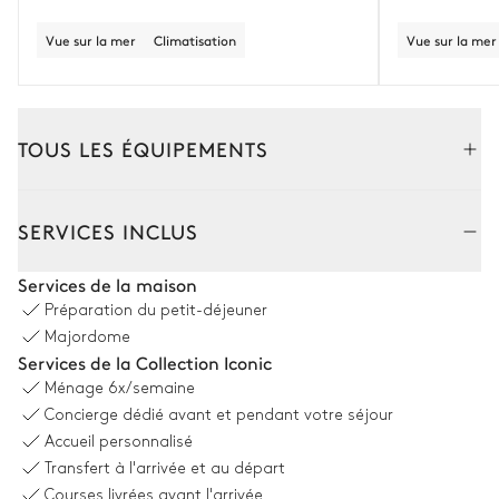
Vue sur la mer
Climatisation
Vue sur la mer
TOUS LES ÉQUIPEMENTS
Extérieur
Intérieur
SERVICES INCLUS
Piscine
Services de la maison
Préparation du petit-déjeuner
Piscine
Transat
Majordome
Chauffée · Au sel
Services de la Collection Iconic
Dimensions : L = 22m, l = 5m
Ménage
6x/semaine
Douche extérieure
Concierge dédié avant et pendant votre séjour
Accueil personnalisé
Jardin
Transfert à l'arrivée et au départ
Courses livrées avant l'arrivée