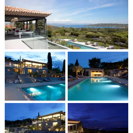
Sports nautiques
Visites guidées et excursions
Visites gastronomiques
La liste des services et expériences proposés n'est
pas exhaustive et peut varier selon la saison, la
destination ou la disponibilité. Au sein de notre
Collection Iconic, votre concierge personnel
organisera un séjour entièrement sur mesure, selon
vos envies, votre groupe et votre inspiration.