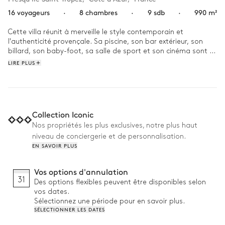
16 voyageurs
·
8 chambres
·
9 sdb
·
990 m²
Cette villa réunit à merveille le style contemporain et 
l'authenticité provençale. Sa piscine, son bar extérieur, son 
billard, son baby-foot, sa salle de sport et son cinéma sont 
parfaits pour un séjour sous le signe de détente. Les 
LIRE PLUS
proportions de la villa sont surprenantes : le majestueux salon 
de 190 m2, jalonné d'immenses baies vitrées se prolonge par 
une terrasse qui surplombe le littoral. Le studio séparé, lui, est 
idéal pour le personnel ou pour les membres du groupe qui 
préfèrent l'intimité.
Collection Iconic
Nos propriétés les plus exclusives, notre plus haut
niveau de conciergerie et de personnalisation.
EN SAVOIR PLUS
Vos options d'annulation
31
Des options flexibles peuvent être disponibles selon
vos dates.
Sélectionnez une période pour en savoir plus.
SÉLECTIONNER LES DATES