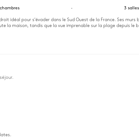
 chambres
·
3 salle
ndroit idéal pour s'évader dans le Sud Ouest de la France. Ses murs 
te la maison, tandis que la vue imprenable sur la plage depuis le b
tement dans l'Atlantique, la plage n'étant qu'à quelques pas de vot
ur la dune du Pilat. L'après-midi, laissez vous tenter par une partie
séjour.
dates.