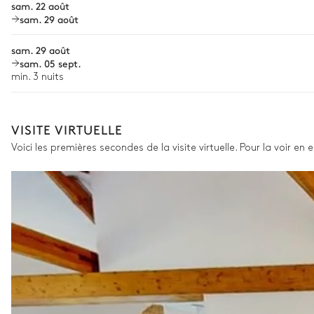
sam. 22 août
sam. 29 août
Babysitter
sam. 29 août
Location de vélo
sam. 05 sept.
Location de bateau
min. 3 nuits
Les services proposés peuvent varier selon la saison, la destinatio
VISITE VIRTUELLE
Voici les premières secondes de la visite virtuelle. Pour la voir en