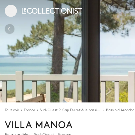
Tout voir
France
Sud-Ouest
Cap Ferret & le bassin d'Arcachon
Bassin d'Arcacho
VILLA MANOA
Pyla-sur-Mer
,
Sud-Ouest
,
France