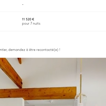
-
11 520 €
pour 7 nuits
n ou la disponibilité. Notre conciergerie vous guidera vers les offre
 entier, demandez à être recontacté(e) !