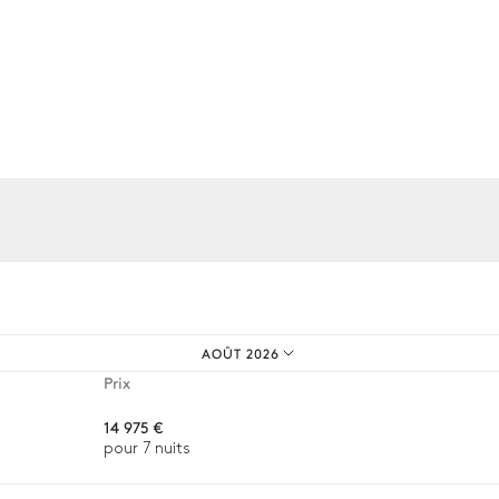
Piscine
Chauffable
Dimensions : L = 6m, l = 3m
Plancha
os expériences sur mesure.
AOÛT 2026
2
Fauteuils
Prix
14 975 €
pour 7 nuits