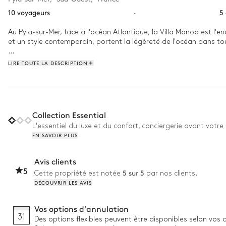
10 voyageurs
·
5
Au Pyla-sur-Mer, face à l'océan Atlantique, la Villa Manoa est l'e
et un style contemporain, portent la légèreté de l'océan dans tou
Réveillez-vous en faisant un plongeon dans votre piscine ou direc
LIRE TOUTE LA DESCRIPTION
le grill ou vous rendre jusqu'au célèbre restaurant La Corniche, s
Collection Essential
L'essentiel du luxe et du confort, conciergerie avant votre 
EN SAVOIR PLUS
Avis clients
5
5 sur 5
Cette propriété est notée
par nos clients.
DÉCOUVRIR LES AVIS
Vos options d'annulation
31
Des options flexibles peuvent être disponibles selon vos 