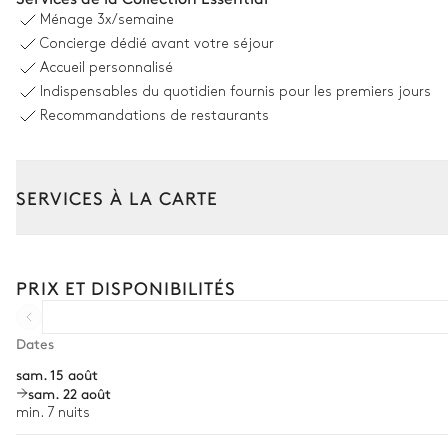
Ménage
3x/semaine
Douche extérieure
Concierge dédié avant votre séjour
Accueil personnalisé
Indispensables du quotidien fournis pour les premiers jours
Recommandations de restaurants
Terrasse
6
Transats
SERVICES À LA CARTE
Terrasse 2
Composez votre séjour parmi l’ensemble de nos services et de n
Transfert à l'arrivée et au départ
PRIX ET DISPONIBILITÉS
Vue sur la mer
Courses livrées avant l'arrivée
Canapé
Location de voiture
Dates
sam. 15 août
Chef à domicile
sam. 22 août
Personnel de maison supplémentaire
min. 7 nuits
Bien-être à domicile