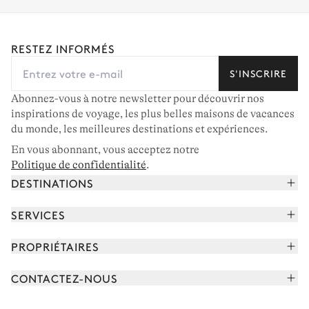
RESTEZ INFORMÉS
S'INSCRIRE
Abonnez-vous à notre newsletter pour découvrir nos
inspirations de voyage, les plus belles maisons de vacances
du monde, les meilleures destinations et expériences.
En vous abonnant, vous acceptez notre
Politique de confidentialité
.
DESTINATIONS
Alpes françaises
SERVICES
Courchevel
Réserver vos vacances
PROPRIÉTAIRES
Corse
Lire le magazine
Rejoindre notre portfolio
Cap Ferret
CONTACTEZ-NOUS
Rencontrer votre concierge
Découvrir nos propriétaires
Saint-Tropez
Nous envoyer un message
Partenaires de voyage