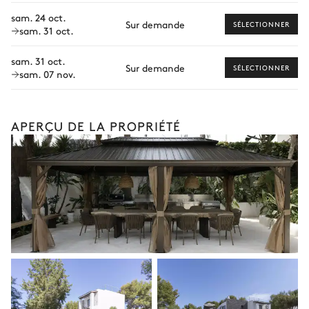
Table
sam. 24 oct.
Sur demande
8 places
Location de bateau
SÉLECTIONNER
sam. 31 oct.
2
Fauteuils
Sports nautiques
sam. 31 oct.
Sur demande
SÉLECTIONNER
sam. 07 nov.
Visites guidées et excursions
Visites gastronomiques
Les services et expériences proposés peuvent varier selon la
APERÇU DE LA PROPRIÉTÉ
saison, la destination ou la disponibilité. Notre conciergerie
vous guidera vers les offres disponibles pour votre séjour.