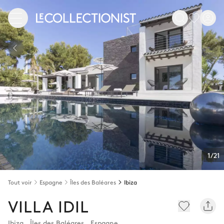
1/21
Tout voir
Espagne
Îles des Baléares
Ibiza
VILLA IDIL
Ibiza
,
Îles des Baléares
,
Espagne