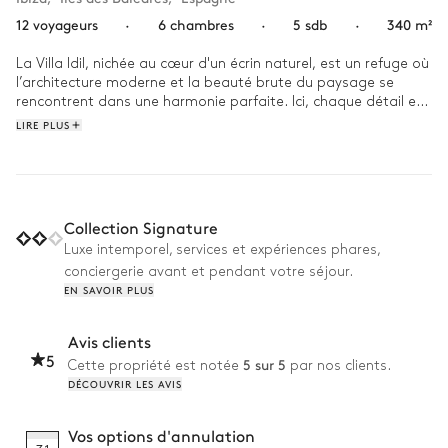
12 voyageurs
·
6 chambres
·
5 sdb
·
340 m²
La Villa Idil, nichée au cœur d'un écrin naturel, est un refuge où 
l’architecture moderne et la beauté brute du paysage se 
rencontrent dans une harmonie parfaite. Ici, chaque détail est 
pensé pour offrir une expérience de sérénité loin du tumulte 
LIRE PLUS
quotidien.

Réveillez-vous au doux murmure des vagues et laissez-vous 
séduire par une baignade dans la piscine à débordement, qui 
semble se fondre avec l’horizon marin. L’après-midi, la 
Collection Signature
terrasse baignée de lumière invite à la contemplation, tandis 
Luxe intemporel, services et expériences phares,
que les sentiers côtiers à proximité appellent à l’aventure. À la 
conciergerie avant et pendant votre séjour.
tombée du jour, la salle à manger extérieure se transforme en 
EN SAVOIR PLUS
un lieu magique pour savourer un dîner sous les étoiles.
Avis clients
5
5 sur 5
Cette propriété est notée
par nos clients.
DÉCOUVRIR LES AVIS
Vos options d'annulation