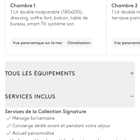
Chambre 1
Chambre 2
1 Lit double inséparable (180x200),
1 Lit double 
dressing, coffre-fort, balcon, table de
terrasse part
bureau, smart TV, système son
Vue panoramique sur la mer
Climatisation
Vue panoramiqu
TOUS LES ÉQUIPEMENTS
Extérieur
Intérieur
Annexe
SERVICES INCLUS
Salle à manger extérieure avec cuisine
Services de la Collection Signature
Ménage
6x/semaine
Table
Piano de cuisson à induction
Concierge dédié avant et pendant votre séjour
12 places
Vasque simple
Accueil personnalisé
Barbecue