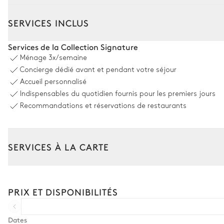
Extérieur
Intérieur
SERVICES INCLUS
Espace dînatoire extérieur
Services de la Collection Signature
Ménage
3x/semaine
Table
Concierge dédié avant et pendant votre séjour
8 places
Accueil personnalisé
Indispensables du quotidien fournis pour les premiers jours
Terrain de pétanque
Recommandations et réservations de restaurants
Piscine
SERVICES À LA CARTE
Piscine
Composez votre séjour parmi l’ensemble de nos services et de n
Chauffable · Au sel
Transfert à l'arrivée et au départ
PRIX ET DISPONIBILITÉS
profondeur = 1,5m
Courses livrées avant l'arrivée
8
Transats
Location de voiture
Dates