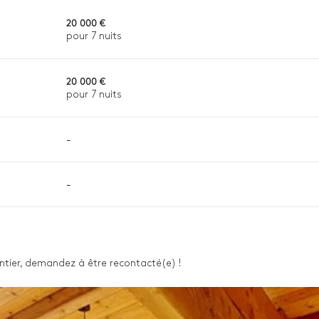
20 000 €
pour 7 nuits
20 000 €
pour 7 nuits
-
-
n, la destination ou la disponibilité. Notre conciergerie vous guidera
 entier, demandez à être recontacté(e) !