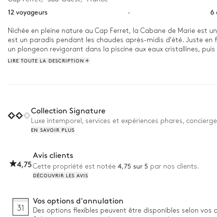
12 voyageurs
·
6
Nichée en pleine nature au Cap Ferret, la Cabane de Marie est un 
est un paradis pendant les chaudes après-midis d'été. Juste en f
un plongeon revigorant dans la piscine aux eaux cristallines, pu
amicale. Au déjeuner, dégustez les huîtres les plus fraîches du B
LIRE TOUTE LA DESCRIPTION
Collection Signature
Luxe intemporel, services et expériences phares, concierge
EN SAVOIR PLUS
Avis clients
4,75
4,75 sur 5
Cette propriété est notée
par nos clients.
DÉCOUVRIR LES AVIS
Vos options d'annulation
31
Des options flexibles peuvent être disponibles selon vos 