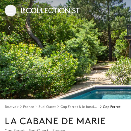
Tout voir
France
Sud-Ouest
Cap Ferret & le bassin d'Arcachon
Cap Ferret
LA CABANE DE MARIE
Cap Ferret
,
Sud-Ouest
,
France