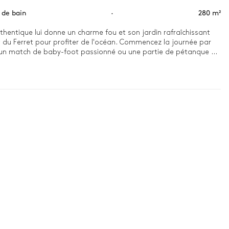
s de bain
·
280 m²
thentique lui donne un charme fou et son jardin rafraîchissant 
 du Ferret pour profiter de l'océan. Commencez la journée par 
ur un match de baby-foot passionné ou une partie de pétanque 
arcs à huîtres dont elles sont originaires.