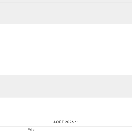
Douche extérieure
os expériences sur mesure.
AOÛT 2026
Prix