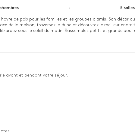
 chambres
·
5 salle
havre de paix pour les familles et les groupes d'amis. Son décor au
ace de la maison, traversez la dune et découvrez le meilleur endroit
is lézardez sous le soleil du matin. Rassemblez petits et grands po
assin d'Arcachon, puis embarquez sur une pinasse pour découvrir les p
rie avant et pendant votre séjour.
dates.