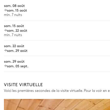
Jardin
sam. 08 août
Chef à domicile
sam. 15 août
Personnel de maison supplémentaire
min. 7 nuits
Arboré
Bien-être à domicile
sam. 15 août
sam. 22 août
Babysitter
Terrasse couverte
min. 7 nuits
Location de vélo
sam. 22 août
2
Canapés
Location de bateau
sam. 29 août
Sports nautiques
sam. 29 août
sam. 05 sept.
Visites guidées et excursions
Visites gastronomiques
Les services et expériences proposés peuvent varier selon la saiso
VISITE VIRTUELLE
Voici les premières secondes de la visite virtuelle. Pour la voir en