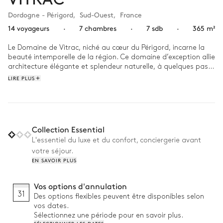
Dordogne - Périgord
,
Sud-Ouest
,
France
14 voyageurs
·
7 chambres
·
7 sdb
·
365 m²
Le Domaine de Vitrac, niché au cœur du Périgord, incarne la 
beauté intemporelle de la région. Ce domaine d’exception allie 
architecture élégante et splendeur naturelle, à quelques pas 
du village pittoresque de Vitrac et de la Dordogne.

LIRE PLUS
Commencez la journée par un plongeon dans la piscine 
immaculée, puis étirez le temps autour d’un petit déjeuner sur 
la terrasse, avec une vue panoramique sur les champs 
ondulants. Flânez à travers les vastes jardins ou profitez du 
Collection Essential
calme des salons élégants pour une soirée tranquille. À la nuit 
L'essentiel du luxe et du confort, conciergerie avant
tombée, installez-vous autour d’une table en bois, un verre de 
votre séjour.
vin local à la main.
EN SAVOIR PLUS
Vos options d'annulation
31
Des options flexibles peuvent être disponibles selon
vos dates.
Sélectionnez une période pour en savoir plus.