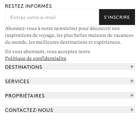
RESTEZ INFORMÉS
S'INSCRIRE
Abonnez-vous à notre newsletter pour découvrir nos
inspirations de voyage, les plus belles maisons de vacances
du monde, les meilleures destinations et expériences.
En vous abonnant, vous acceptez notre
Politique de confidentialité
.
DESTINATIONS
Alpes françaises
SERVICES
Courchevel
Réserver vos vacances
PROPRIÉTAIRES
Corse
Lire le magazine
Rejoindre notre portfolio
Cap Ferret
CONTACTEZ-NOUS
Rencontrer votre concierge
Découvrir nos propriétaires
Saint-Tropez
Nous envoyer un message
Partenaires de voyage
Italie
Programmer un appel
Achetez une maison
Voir plus