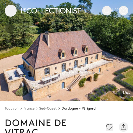
1/65
Tout voir
France
Sud-Ouest
Dordogne - Périgord
DOMAINE DE
VITRAC