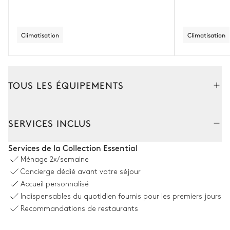
Climatisation
Climatisation
TOUS LES ÉQUIPEMENTS
Extérieur
Intérieur
SERVICES INCLUS
Jardin
Services de la Collection Essential
Ménage
2x/semaine
Vue panoramique sur la nature
Français
Concierge dédié avant votre séjour
Accueil personnalisé
2
Tables
2
Grill
Indispensables du quotidien fournis pour les premiers jours
12 places
Recommandations de restaurants
3
Fontaines