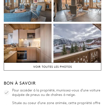
Lit double inséparable
TV
160x200
Chambre 2
TV
Lit double inséparable
Salle de bain indépendante 2
Partagée
Vasque simple
Pas de WC dans cette salle
VOIR TOUTES LES PHOTOS
de bain
Douche
BON À SAVOIR
Chambre 3
Pour accéder à la propriété, munissez-vous d'une voiture
équipée de pneus ou de chaînes à neige.
Lit double inséparable
Balcon
Située au coeur d'une zone animée, cette propriété offre