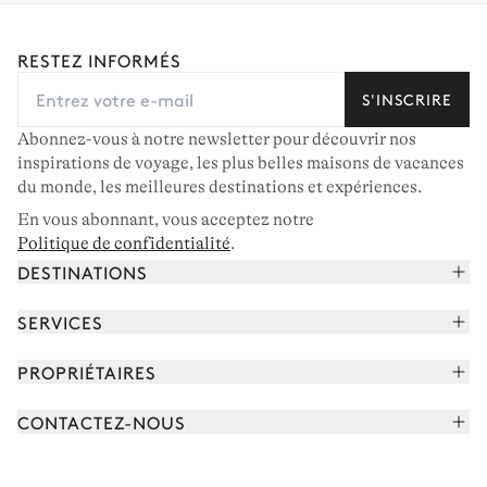
RESTEZ INFORMÉS
S'INSCRIRE
Abonnez-vous à notre newsletter pour découvrir nos
inspirations de voyage, les plus belles maisons de vacances
du monde, les meilleures destinations et expériences.
En vous abonnant, vous acceptez notre
Politique de confidentialité
.
DESTINATIONS
Alpes françaises
SERVICES
Courchevel
Réserver vos vacances
PROPRIÉTAIRES
Corse
Lire le magazine
Rejoindre notre portfolio
Cap Ferret
CONTACTEZ-NOUS
Rencontrer votre concierge
Découvrir nos propriétaires
Saint-Tropez
Nous envoyer un message
Partenaires de voyage
Italie