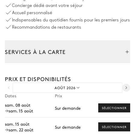
Vue sur le village
Ouverte
Concierge dédié avant votre séjour
Accueil personnalisé
Four
Lave vaisselle
Indispensables du quotidien fournis pour les premiers jours
Réfrigérateur
Cafetière à dosette
Recommandations de restaurants
Nespresso
Bar
Hotte
Bouilloire
Grille pain
SERVICES À LA CARTE
Four à micro-ondes
Appareil à raclette / fondue
Composez votre séjour parmi l’ensemble de nos services et de
nos expériences sur mesure.
Salle à manger
PRIX ET DISPONIBILITÉS
Transfert à l'arrivée et au départ
AOÛT 2026
Vue sur le village
Courses livrées avant l'arrivée
Dates
Prix
Location de voiture
Table
Balcon
sam. 08 août
Sur demande
SÉLECTIONNER
6 places
sam. 15 août
Chef à domicile
Personnel de maison supplémentaire
sam. 15 août
Salle de bain - Chambre parentale
Sur demande
SÉLECTIONNER
sam. 22 août
Bien-être à domicile