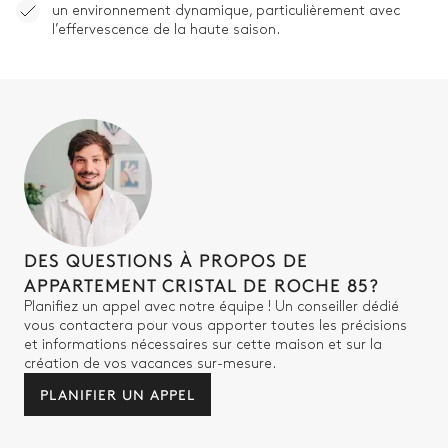
TV
un environnement dynamique, particulièrement avec
l’effervescence de la haute saison.
Salle de bain 3
Attenante
WC séparés de la salle de
Douche à l'italienne
bain
Vasque double
DES QUESTIONS À PROPOS DE
Buanderie
APPARTEMENT CRISTAL DE ROCHE 85?
Planifiez un appel avec notre équipe ! Un conseiller dédié
Machine à laver
Fer à repasser
vous contactera pour vous apporter toutes les précisions
Sèche linge
Table à repasser
et informations nécessaires sur cette maison et sur la
création de vos vacances sur-mesure.
PLANIFIER UN APPEL
WC indépendant