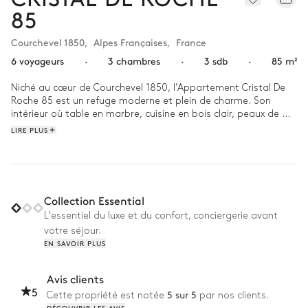
85
Courchevel 1850
,
Alpes Françaises
,
France
6 voyageurs
·
3 chambres
·
3 sdb
·
85 m²
Niché au cœur de Courchevel 1850, l’Appartement Cristal De 
Roche 85 est un refuge moderne et plein de charme. Son 
intérieur où table en marbre, cuisine en bois clair, peaux de 
mouton et cheminée design se côtoient, est l'endroit idéal 
LIRE PLUS
pour créer de nouvelles traditions et vous ressourcer en 
famille. 

Réveillez-vous de bon matin pour vous rendre sur les pistes 
des 3 Vallées,  plus grand domaine skiable du monde, à 
Collection Essential
seulement quelques minutes de l’appartement. L'après-midi, 
L'essentiel du luxe et du confort, conciergerie avant
rangez les skis le temps de reprendre des forces avec une 
votre séjour.
gaufre et profitez de l'extraordinaire vue sur le village et les 
EN SAVOIR PLUS
sommets depuis votre balcon. Le soir, rendez-vous dans l’un 
des restaurants gastronomiques de la station pour une soirée 
exceptionnelle sous le ciel rempli d’étoiles de Courchevel. 
Avis clients
5
5 sur 5
Cette propriété est notée
par nos clients.