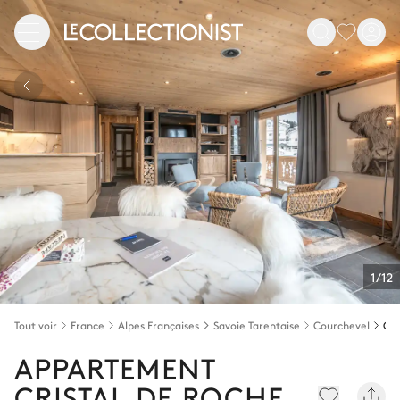
1/12
Tout voir
France
Alpes Françaises
Savoie Tarentaise
Courchevel
Cou
APPARTEMENT
CRISTAL DE ROCHE